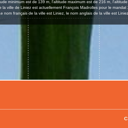
titude minimum est de 139 m, l'altitude maximum est de 216 m, l'altitu
 la ville de Liniez est actuellement François Madrolles pour le manda
e nom français de la ville est Liniez, le nom anglais de la ville est Linie
C