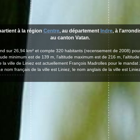
partient à la région
Centre
, au département
Indre
, à l'arron
au canton Vatan.
étend sur 26,94 km² et compte 320 habitants (recensement de 2008) pou
titude minimum est de 139 m, l'altitude maximum est de 216 m, l'altitu
 la ville de Liniez est actuellement François Madrolles pour le manda
e nom français de la ville est Liniez, le nom anglais de la ville est Linie