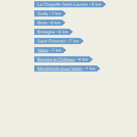
La Chapelle-Saint-Laurian
~5 km
Guilly
~7 km
Brion
~8 km
Bretagne
~6 km
Saint-Florentin
~7 km
Vatan
~7 km
Bouges-le-Château
~6 km
Ménétréols-sous-Vatan
~7 km