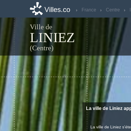
Villes.co
Villes.co
France
France
Centre
Centre
Ville de
LINIEZ
(Centre)
La ville de Liniez ap
La ville de Liniez s'