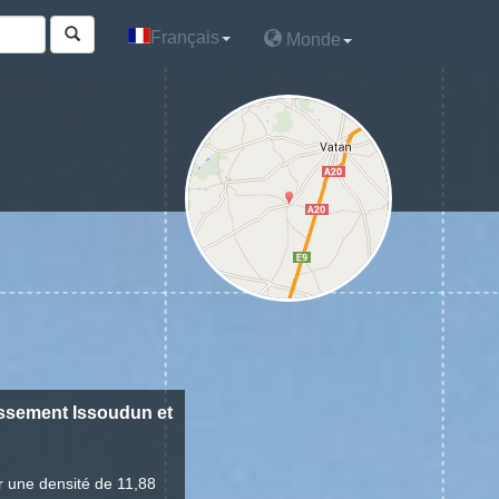
Français
Français
Monde
Monde
dissement Issoudun et
r une densité de 11,88