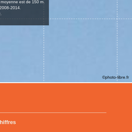
de moyenne est de 150 m.
t 2008-2014.
z.
©photo-libre.fr
hiffres