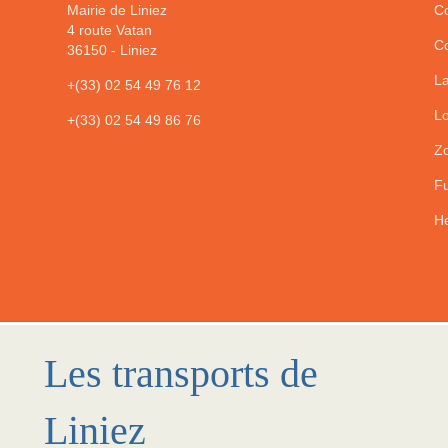
Mairie de Liniez
Co
4 route Vatan
Co
36150
-
Liniez
La
+(33) 02 54 49 76 12
Lo
+(33) 02 54 49 86 76
Zo
Fu
He
Les transports de
Liniez