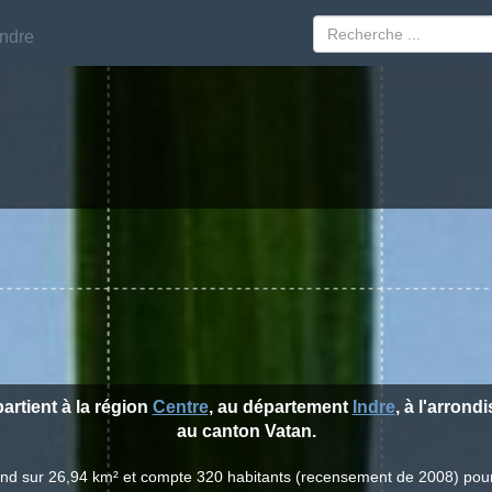
Indre
Indre
partient à la région
Centre
, au département
Indre
, à l'arron
au canton Vatan.
étend sur 26,94 km² et compte 320 habitants (recensement de 2008) pou