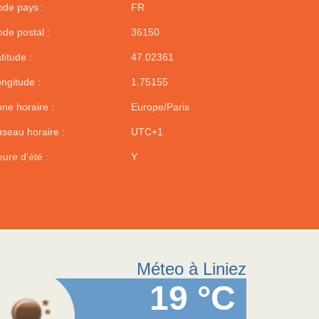
de pays :
FR
de postal :
36150
titude :
47.02361
ngitude :
1.75155
ne horaire :
Europe/Paris
seau horaire :
UTC+1
ure d'été :
Y
Méteo à Liniez
19 °C