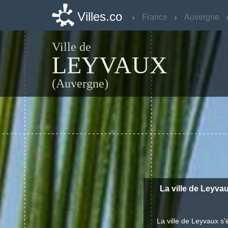
Villes.co
Villes.co
France
France
Auvergne
Auvergne
Ville de
LEYVAUX
(Auvergne)
La ville de Leyvau
La ville de Leyvaux s