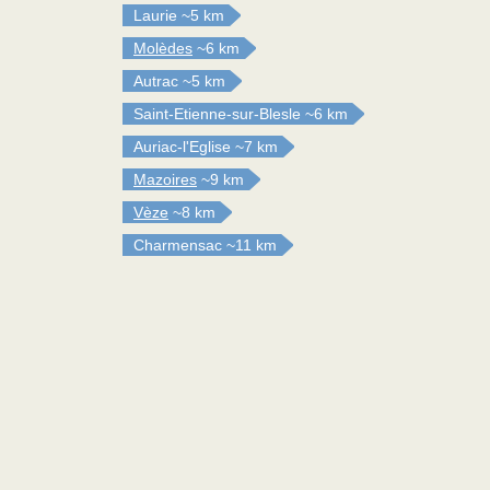
Laurie
~5 km
Molèdes
~6 km
Autrac
~5 km
Saint-Etienne-sur-Blesle
~6 km
Auriac-l'Eglise
~7 km
Mazoires
~9 km
Vèze
~8 km
Charmensac
~11 km