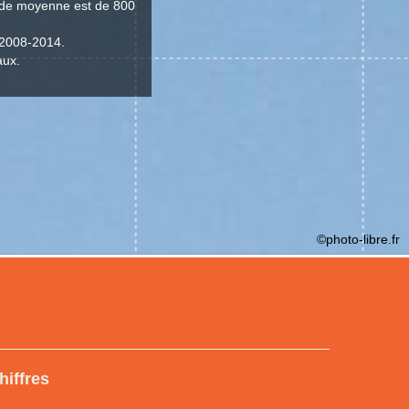
itude moyenne est de 800
 2008-2014.
aux.
©photo-libre.fr
hiffres