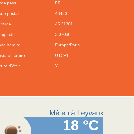
de pays :
FR
de postal :
43450
titude :
45.31301
ngitude :
3.07036
ne horaire :
Europe/Paris
seau horaire :
UTC+1
ure d'été :
Y
Méteo à Leyvaux
18 °C