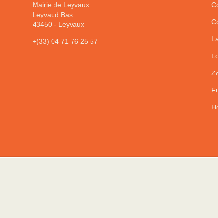
Mairie de Leyvaux
Co
Leyvaud Bas
Co
43450
-
Leyvaux
La
+(33) 04 71 76 25 57
Lo
Zo
Fu
He