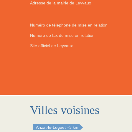
Adresse de la mairie de Leyvaux
Numéro de téléphone de mise en relation
Numéro de fax de mise en relation
Site officiel de Leyvaux
Villes voisines
Anzat-le-Luguet
~3 km