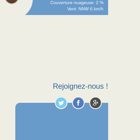
Couverture nuageuse: 2 %
Vent: NNW 6 km/h
Rejoignez-nous !