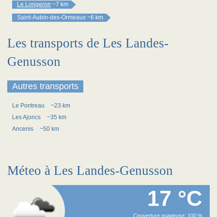
Le Longeron
~7 km
Saint-Aubin-des-Ormeaux
~6 km
Les transports de Les Landes-
Genusson
Autres transports
Le Pontreau
~23 km
Les Ajoncs
~35 km
Ancenis
~50 km
Méteo à Les Landes-Genusson
17 °C
Couverture nuageuse: 100 %