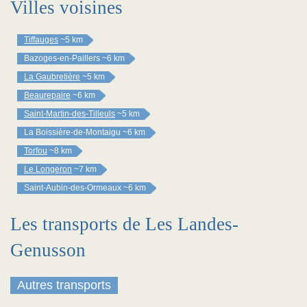
Villes voisines
Tiffauges
~5 km
Bazoges-en-Paillers
~6 km
La Gaubretière
~5 km
Beaurepaire
~6 km
Saint-Martin-des-Tilleuls
~5 km
La Boissière-de-Montaigu
~6 km
Torfou
~8 km
Le Longeron
~7 km
Saint-Aubin-des-Ormeaux
~6 km
Les transports de Les Landes-
Genusson
Autres transports