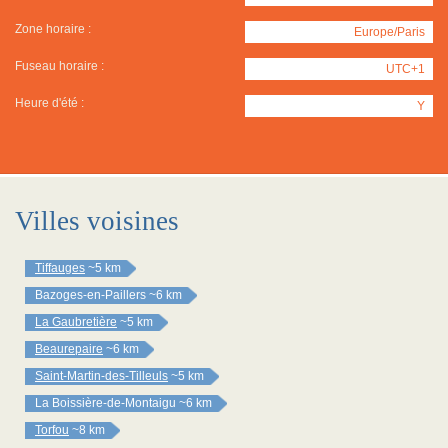
Zone horaire :
Europe/Paris
Fuseau horaire :
UTC+1
Heure d'été :
Y
Villes voisines
Tiffauges
~5 km
Bazoges-en-Paillers
~6 km
La Gaubretière
~5 km
Beaurepaire
~6 km
Saint-Martin-des-Tilleuls
~5 km
La Boissière-de-Montaigu
~6 km
Torfou
~8 km