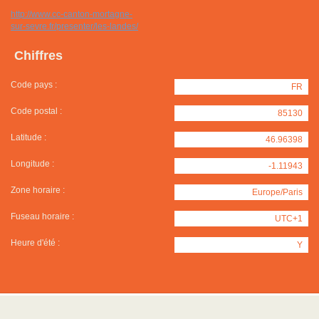
http://www.cc-canton-mortagne-
sur-sevre.fr/presenter/les-landes/
Chiffres
Code pays :
FR
Code postal :
85130
Latitude :
46.96398
Longitude :
-1.11943
Zone horaire :
Europe/Paris
Fuseau horaire :
UTC+1
Heure d'été :
Y