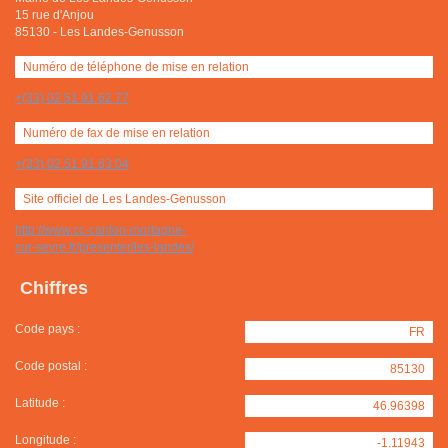
15 rue d'Anjou
85130
-
Les Landes-Genusson
Numéro de téléphone de mise en relation
+(33) 02 51 91 62 77
Numéro de fax de mise en relation
+(33) 02 51 91 63 04
Site officiel de Les Landes-Genusson
http://www.cc-canton-mortagne-
sur-sevre.fr/presenter/les-landes/
Chiffres
Code pays :
FR
Code postal :
85130
Latitude :
46.96398
Longitude :
-1.11943