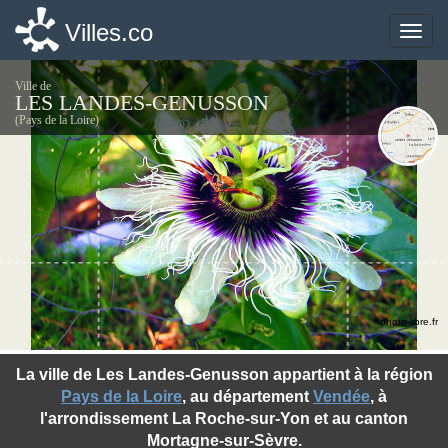
Villes.co
Villes.co
Toggle
Toggle
naviga
naviga
Ville de
LES LANDES-GENUSSON
(Pays de la Loire)
©photo-libre.fr
La ville de Les Landes-Genusson appartient à la région
Pays de la Loire
, au département
Vendée
, à
l'arrondissement La Roche-sur-Yon et au canton
Mortagne-sur-Sèvre.