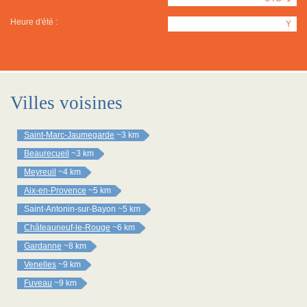
Heure d'été :
Y
Villes voisines
Saint-Marc-Jaumegarde
~3 km
Beaurecueil
~3 km
Meyreuil
~4 km
Aix-en-Provence
~5 km
Saint-Antonin-sur-Bayon
~5 km
Châteauneuf-le-Rouge
~6 km
Gardanne
~8 km
Venelles
~9 km
Fuveau
~9 km