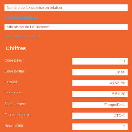
Numéro de fax de mise en relation
+(33) 04 42 66 84 17
Site officiel de Le Tholonet
http://www.letholonet.fr
Chiffres
Code pays :
FR
Code postal :
13100
Latitude :
43.52190
Longitude :
5.51120
Zone horaire :
Europe/Paris
Fuseau horaire :
UTC+1
Heure d'été :
Y