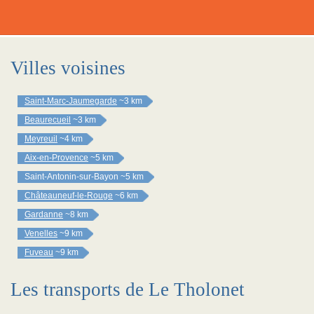
Villes voisines
Saint-Marc-Jaumegarde
~3 km
Beaurecueil
~3 km
Meyreuil
~4 km
Aix-en-Provence
~5 km
Saint-Antonin-sur-Bayon
~5 km
Châteauneuf-le-Rouge
~6 km
Gardanne
~8 km
Venelles
~9 km
Fuveau
~9 km
Les transports de Le Tholonet