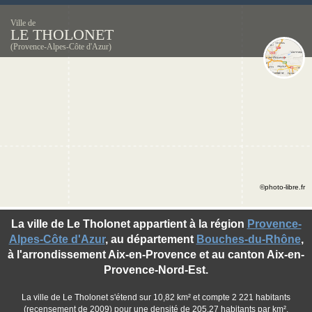
Ville de
LE THOLONET
(Provence-Alpes-Côte d'Azur)
©photo-libre.fr
La ville de Le Tholonet appartient à la région
Provence-
Alpes-Côte d'Azur
, au département
Bouches-du-Rhône
,
à l'arrondissement Aix-en-Provence et au canton Aix-en-
Provence-Nord-Est.
La ville de Le Tholonet s'étend sur 10,82 km² et compte 2 221 habitants
(recensement de 2009) pour une densité de 205,27 habitants par km².