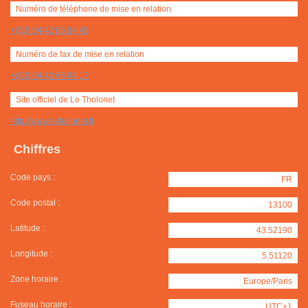
Numéro de téléphone de mise en relation
+(33) 04 42 66 84 49
Numéro de fax de mise en relation
+(33) 04 42 66 84 17
Site officiel de Le Tholonet
http://www.letholonet.fr
Chiffres
Code pays :
FR
Code postal :
13100
Latitude :
43.52190
Longitude :
5.51120
Zone horaire :
Europe/Paris
Fuseau horaire :
UTC+1