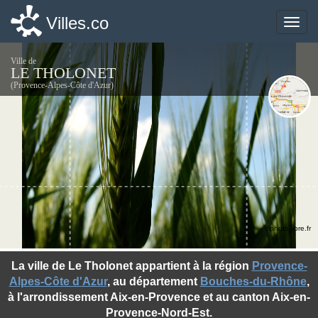
Villes.co
Villes.co
Toggle
Toggle
naviga
naviga
Ville de
LE THOLONET
(Provence-Alpes-Côte d'Azur)
©photo-libre.fr
La ville de Le Tholonet appartient à la région
Provence-
Alpes-Côte d'Azur
, au département
Bouches-du-Rhône
,
à l'arrondissement Aix-en-Provence et au canton Aix-en-
Provence-Nord-Est.