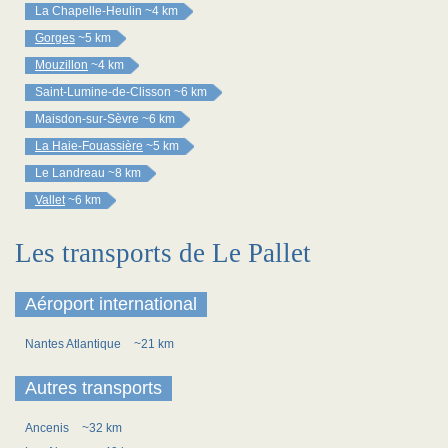
La Chapelle-Heulin
~4 km
Gorges
~5 km
Mouzillon
~4 km
Saint-Lumine-de-Clisson
~6 km
Maisdon-sur-Sèvre
~6 km
La Haie-Fouassière
~5 km
Le Landreau
~8 km
Vallet
~6 km
Les transports de Le Pallet
Aéroport international
Nantes Atlantique
~21 km
Autres transports
Ancenis
~32 km