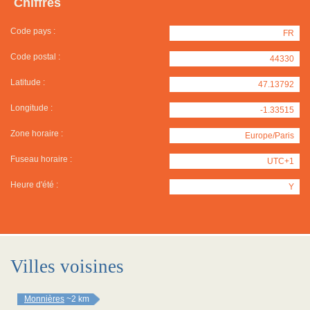
Chiffres
Code pays :
FR
Code postal :
44330
Latitude :
47.13792
Longitude :
-1.33515
Zone horaire :
Europe/Paris
Fuseau horaire :
UTC+1
Heure d'été :
Y
Villes voisines
Monnières
~2 km