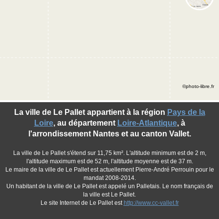
©photo-libre.fr
La ville de Le Pallet appartient à la région
Pays de la
Loire
, au département
Loire-Atlantique
, à
l'arrondissement Nantes et au canton Vallet.
La ville de Le Pallet s'étend sur 11,75 km². L'altitude minimum est de 2 m,
l'altitude maximum est de 52 m, l'altitude moyenne est de 37 m.
Le maire de la ville de Le Pallet est actuellement Pierre-André Perrouin pour le
mandat 2008-2014.
Un habitant de la ville de Le Pallet est appelé un Palletais. Le nom français de
la ville est Le Pallet.
Le site Internet de Le Pallet est
http://www.cc-vallet.fr