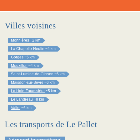
Villes voisines
Monnières
~2 km
La Chapelle-Heulin
~4 km
Gorges
~5 km
Mouzillon
~4 km
Saint-Lumine-de-Clisson
~6 km
Maisdon-sur-Sèvre
~6 km
La Haie-Fouassière
~5 km
Le Landreau
~8 km
Vallet
~6 km
Les transports de Le Pallet