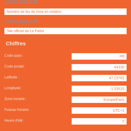
+(33) 02 40 80 40 24
Numéro de fax de mise en relation
+(33) 02 40 80 42 48
Site officiel de Le Pallet
Chiffres
Code pays :
FR
Code postal :
44330
Latitude :
47.13792
Longitude :
-1.33515
Zone horaire :
Europe/Paris
Fuseau horaire :
UTC+1
Heure d'été :
Y