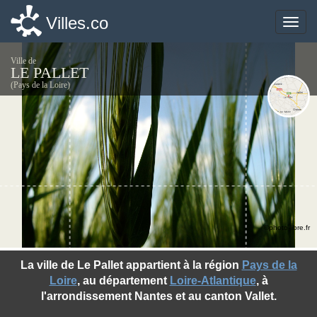
Villes.co
Villes.co
Toggle
Toggle
naviga
naviga
Ville de
LE PALLET
(Pays de la Loire)
©photo-libre.fr
La ville de Le Pallet appartient à la région
Pays de la
Loire
, au département
Loire-Atlantique
, à
l'arrondissement Nantes et au canton Vallet.