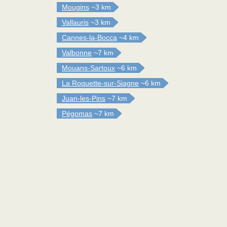
Mougins
~3 km
Vallauris
~3 km
Cannes-la-Bocca
~4 km
Valbonne
~7 km
Mouans-Sartoux
~6 km
La Roquette-sur-Siagne
~6 km
Juan-les-Pins
~7 km
Pégomas
~7 km