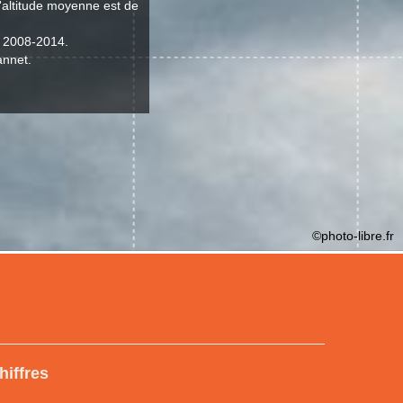
l'altitude moyenne est de
t 2008-2014.
annet.
©photo-libre.fr
hiffres