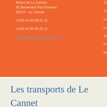
Mairie de Le Cannet
Co
82 Boulevard Paul Doumer
Co
06110
-
Le Cannet
La
+(33) 04 93 69 61 11
Lo
+(33) 04 93 45 23 11
Zo
http://www.mairie-le-cannet.fr/
Fu
He
Les transports de Le
Cannet