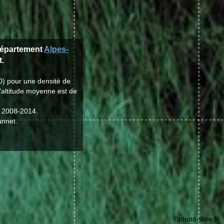
département
Alpes-
t.
0) pour une densité de
l'altitude moyenne est de
t 2008-2014.
annet.
©photo-libre.fr