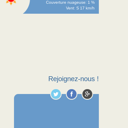
Couverture nuageuse: 1 %
Vent: S 17 km/h
Rejoignez-nous !