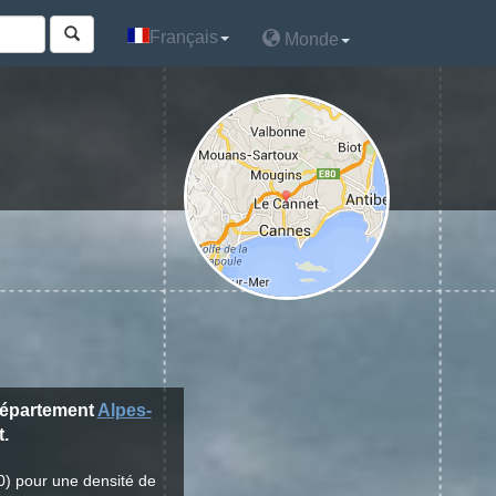
Français
Français
Monde
Monde
département
Alpes-
t.
0) pour une densité de