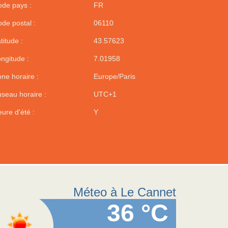
de pays :
FR
de postal :
06110
titude :
43.57623
ngitude :
7.01958
ne horaire :
Europe/Paris
seau horaire :
UTC+1
ure d'été :
Y
Méteo à Le Cannet
36 °C