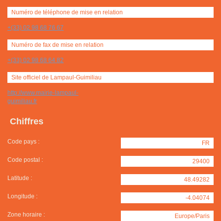
Numéro de téléphone de mise en relation
+(33) 02 98 68 76 67
Numéro de fax de mise en relation
+(33) 02 98 68 64 82
Site officiel de Lampaul-Guimiliau
http://www.mairie-lampaul-
guimiliau.fr
Chiffres
Code pays :
FR
Code postal :
29400
Latitude :
48.49282
Longitude :
-4.04074
Zone horaire :
Europe/Paris