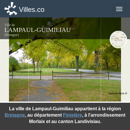
Villes.co
Villes.co
Toggle
Toggle
naviga
naviga
Ville de
LAMPAUL-GUIMILIAU
(Bretagne)
©photo-libre.fr
La ville de Lampaul-Guimiliau appartient à la région
Bretagne
, au département
Finistère
, à l'arrondissement
Morlaix et au canton Landivisiau.