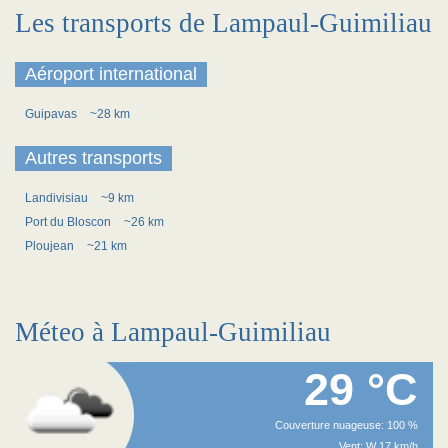
Les transports de Lampaul-Guimiliau
Aéroport international
Guipavas
~28 km
Autres transports
Landivisiau
~9 km
Port du Bloscon
~26 km
Ploujean
~21 km
Méteo à Lampaul-Guimiliau
29 °C
Couverture nuageuse: 100 %
Vent: W 17 km/h