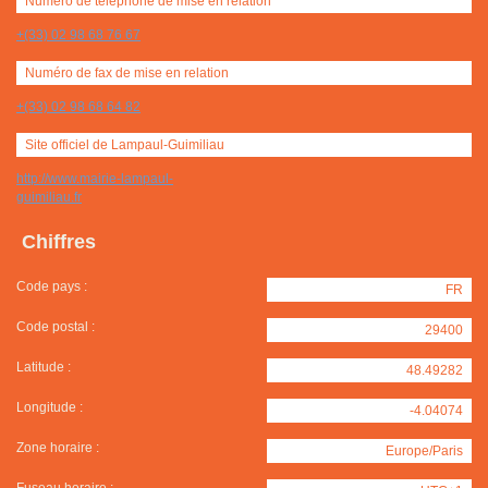
Numéro de téléphone de mise en relation
+(33) 02 98 68 76 67
Numéro de fax de mise en relation
+(33) 02 98 68 64 82
Site officiel de Lampaul-Guimiliau
http://www.mairie-lampaul-
guimiliau.fr
Chiffres
Code pays :
FR
Code postal :
29400
Latitude :
48.49282
Longitude :
-4.04074
Zone horaire :
Europe/Paris