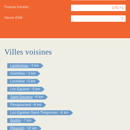
Fuseau horaire :
UTC+1
Heure d'été :
Y
Villes voisines
Landivisiau
~3 km
Guimiliau
~3 km
Locmélar
~5 km
Loc-Eguiner
~5 km
Saint-Sauveur
~6 km
Plougourvest
~8 km
Loc-Eguiner-Saint-Thégonnec
~6 km
Bodilis
~7 km
Plouvorn
~10 km