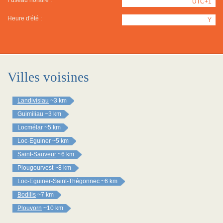
Fuseau horaire :
UTC+1
Heure d'été :
Y
Villes voisines
Landivisiau
~3 km
Guimiliau
~3 km
Locmélar
~5 km
Loc-Eguiner
~5 km
Saint-Sauveur
~6 km
Plougourvest
~8 km
Loc-Eguiner-Saint-Thégonnec
~6 km
Bodilis
~7 km
Plouvorn
~10 km