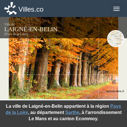
Villes.co
Villes.co
Toggle
Toggle
naviga
naviga
Ville de
LAIGNÉ-EN-BELIN
(Pays de la Loire)
©photo-libre.fr
La ville de Laigné-en-Belin appartient à la région
Pays
de la Loire
, au département
Sarthe
, à l'arrondissement
Le Mans et au canton Ecommoy.