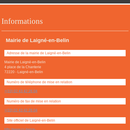
Informations
Mairie de Laigné-en-Belin
Adresse de la mairie de Laigné-en-Belin
Mairie de Laigné-en-Belin
4 place de la Chanterie
72220
-
Laigné-en-Belin
Numéro de téléphone de mise en relation
+(33) 02 43 42 26 04
Numéro de fax de mise en relation
+(33) 02 43 42 26 04
Site officiel de Laigné-en-Belin
http://www.cc-berce-