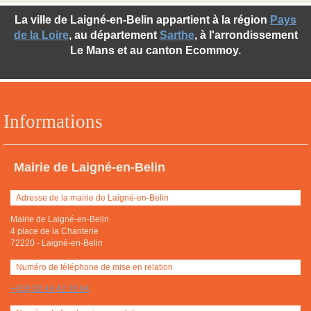
La ville de Laigné-en-Belin appartient à la région
Pays
de la Loire
, au département
Sarthe
, à l'arrondissement
Le Mans et au canton Ecommoy.
Informations
Mairie de Laigné-en-Belin
Adresse de la mairie de Laigné-en-Belin
Mairie de Laigné-en-Belin
4 place de la Chanterie
72220
-
Laigné-en-Belin
Numéro de téléphone de mise en relation
+(33) 02 43 42 26 04