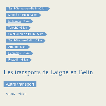
Saint-Gervais-en-Belin
~1 km
Moncé-en-Belin
~3 km
Mulsanne
~3 km
Teloché
~3 km
Saint-Ouen-en-Belin
~5 km
Saint-Biez-en-Belin
~6 km
Arnage
~6 km
Ecommoy
~6 km
Ruaudin
~8 km
Les transports de Laigné-en-Belin
Autre transport
Arnage
~8 km