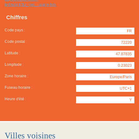
belinois.fr/1a_geo_Laigne.htm
Chiffres
Code pays :
FR
Code postal :
72220
Latitude :
47.87835
Longitude :
0.23023
Zone horaire :
Europe/Paris
Fuseau horaire :
UTC+1
Heure d'été :
Y
Villes voisines