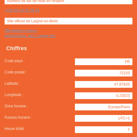
Numéro de fax de mise en relation
+(33) 02 43 42 26 04
Site officiel de Laigné-en-Belin
http://www.cc-berce-
belinois.fr/1a_geo_Laigne.htm
Chiffres
Code pays :
FR
Code postal :
72220
Latitude :
47.87835
Longitude :
0.23023
Zone horaire :
Europe/Paris
Fuseau horaire :
UTC+1
Heure d'été :
Y