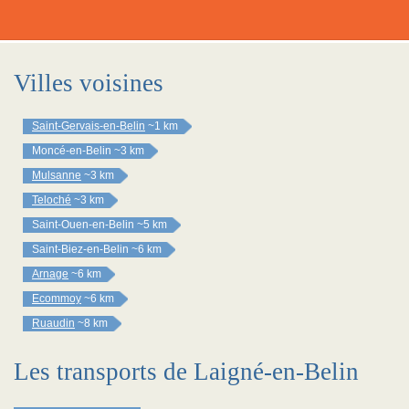
Villes voisines
Saint-Gervais-en-Belin
~1 km
Moncé-en-Belin
~3 km
Mulsanne
~3 km
Teloché
~3 km
Saint-Ouen-en-Belin
~5 km
Saint-Biez-en-Belin
~6 km
Arnage
~6 km
Ecommoy
~6 km
Ruaudin
~8 km
Les transports de Laigné-en-Belin