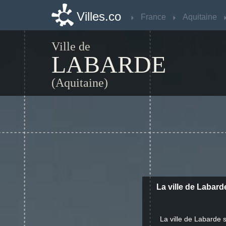
Villes.co
Villes.co
France
France
Aquitaine
Aquitaine
Ville de
LABARDE
(Aquitaine)
La ville de Labard
La ville de Labarde 