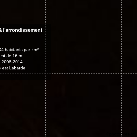
 à l'arrondissement
04 habitants par km².
est de 16 m.
t 2008-2014.
e est Labarde.
©photo-libre.fr