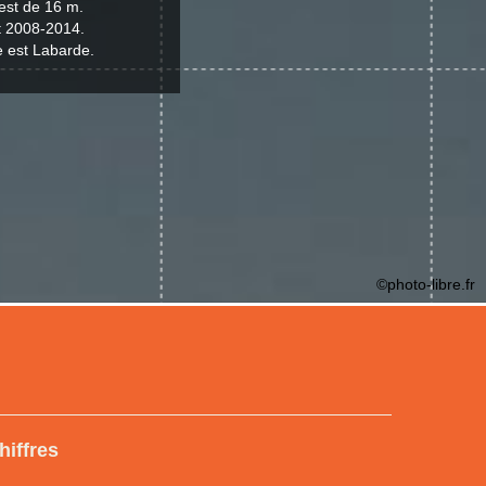
est de 16 m.
t 2008-2014.
e est Labarde.
©photo-libre.fr
hiffres