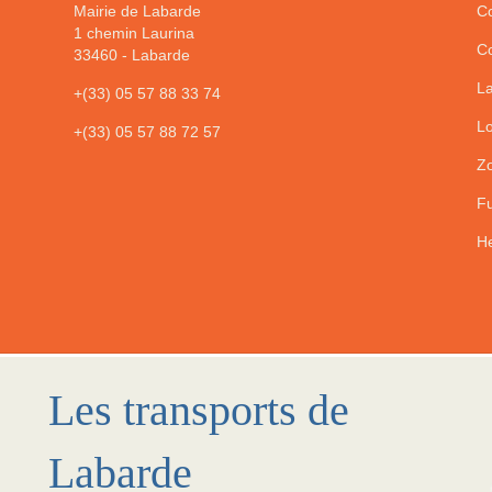
Mairie de Labarde
Co
1 chemin Laurina
Co
33460
-
Labarde
La
+(33) 05 57 88 33 74
Lo
+(33) 05 57 88 72 57
Zo
Fu
He
Les transports de
Labarde