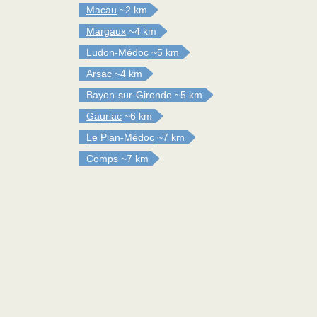
Macau
~2 km
Margaux
~4 km
Ludon-Médoc
~5 km
Arsac
~4 km
Bayon-sur-Gironde
~5 km
Gauriac
~6 km
Le Pian-Médoc
~7 km
Comps
~7 km