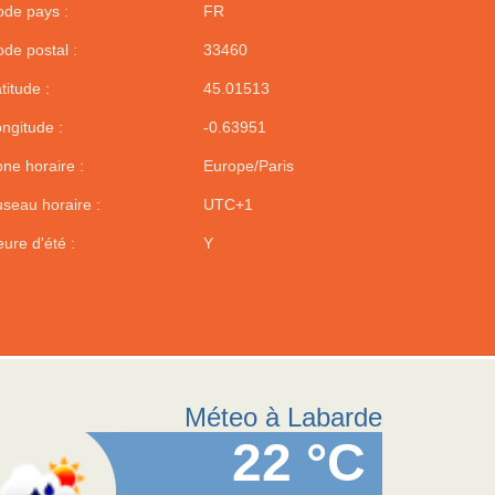
de pays :
FR
de postal :
33460
titude :
45.01513
ngitude :
-0.63951
ne horaire :
Europe/Paris
seau horaire :
UTC+1
ure d'été :
Y
Méteo à Labarde
22 °C