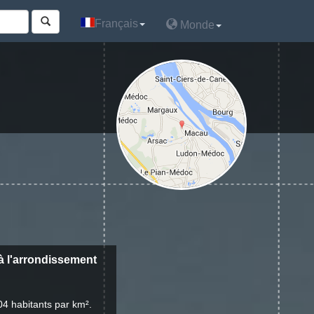
Français
Français
Monde
Monde
 à l'arrondissement
04 habitants par km².