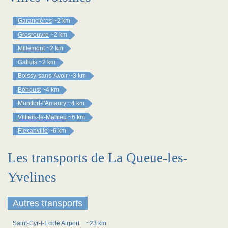
Garancières
~2 km
Grosrouvre
~2 km
Millemont
~2 km
Galluis
~2 km
Boissy-sans-Avoir
~3 km
Béhoust
~4 km
Montfort-l'Amaury
~4 km
Villiers-le-Mahieu
~6 km
Flexanville
~6 km
Les transports de La Queue-les-
Yvelines
Autres transports
Saint-Cyr-l-Ecole Airport
~23 km