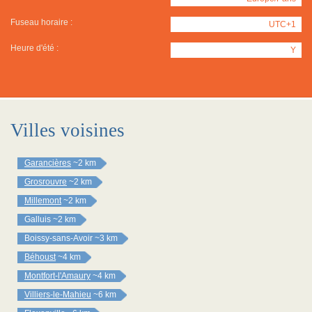
Fuseau horaire :
UTC+1
Heure d'été :
Y
Villes voisines
Garancières
~2 km
Grosrouvre
~2 km
Millemont
~2 km
Galluis
~2 km
Boissy-sans-Avoir
~3 km
Béhoust
~4 km
Montfort-l'Amaury
~4 km
Villiers-le-Mahieu
~6 km