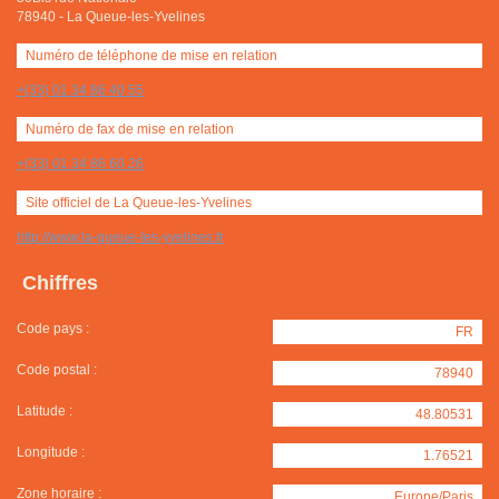
78940
-
La Queue-les-Yvelines
Numéro de téléphone de mise en relation
+(33) 01 34 86 40 55
Numéro de fax de mise en relation
+(33) 01 34 86 60 26
Site officiel de La Queue-les-Yvelines
http://www.la-queue-les-yvelines.fr
Chiffres
Code pays :
FR
Code postal :
78940
Latitude :
48.80531
Longitude :
1.76521
Zone horaire :
Europe/Paris