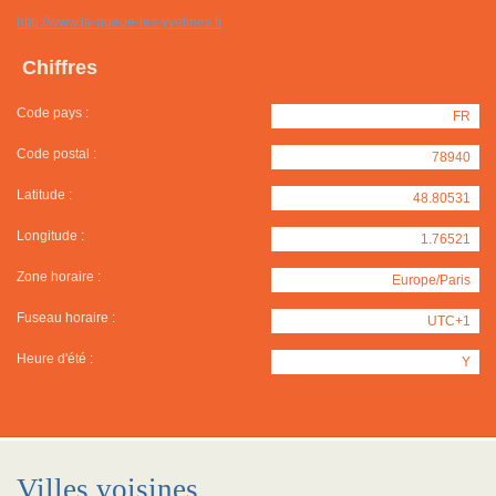
http://www.la-queue-les-yvelines.fr
Chiffres
Code pays :
FR
Code postal :
78940
Latitude :
48.80531
Longitude :
1.76521
Zone horaire :
Europe/Paris
Fuseau horaire :
UTC+1
Heure d'été :
Y
Villes voisines