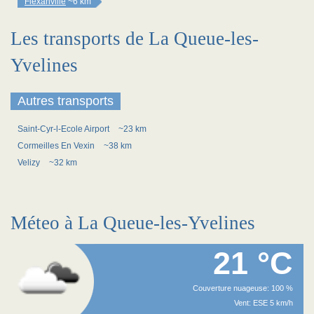
Flexanville
~6 km
Les transports de La Queue-les-
Yvelines
Autres transports
Saint-Cyr-l-Ecole Airport
~23 km
Cormeilles En Vexin
~38 km
Velizy
~32 km
Méteo à La Queue-les-Yvelines
21 °C
Couverture nuageuse: 100 %
Vent: ESE 5 km/h