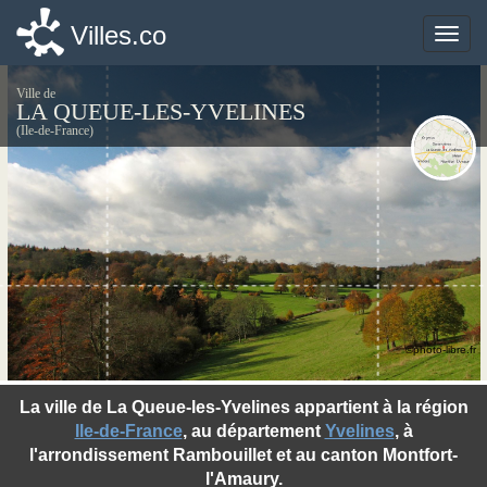
Villes.co
Villes.co
Toggle
Toggle
naviga
naviga
Ville de
LA QUEUE-LES-YVELINES
(Ile-de-France)
©photo-libre.fr
La ville de La Queue-les-Yvelines appartient à la région
Ile-de-France
, au département
Yvelines
, à
l'arrondissement Rambouillet et au canton Montfort-
l'Amaury.