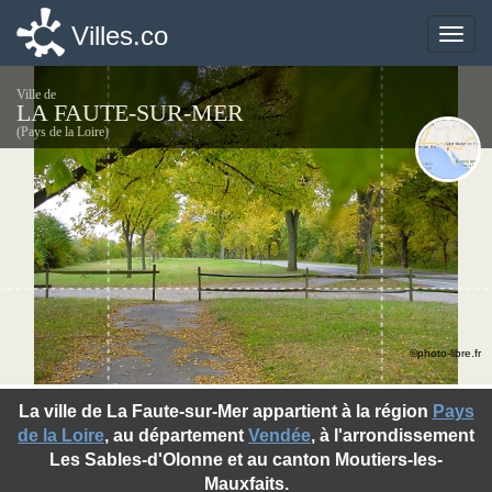
Villes.co
Villes.co
Toggle
Toggle
naviga
naviga
Ville de
LA FAUTE-SUR-MER
(Pays de la Loire)
©photo-libre.fr
La ville de La Faute-sur-Mer appartient à la région
Pays
de la Loire
, au département
Vendée
, à l'arrondissement
Les Sables-d'Olonne et au canton Moutiers-les-
Mauxfaits.