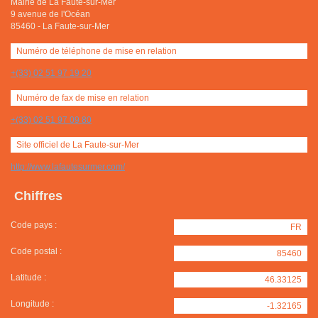
Mairie de La Faute-sur-Mer
9 avenue de l'Océan
85460
-
La Faute-sur-Mer
Numéro de téléphone de mise en relation
+(33) 02 51 97 19 20
Numéro de fax de mise en relation
+(33) 02 51 97 09 80
Site officiel de La Faute-sur-Mer
http://www.lafautesurmer.com/
Chiffres
Code pays :
FR
Code postal :
85460
Latitude :
46.33125
Longitude :
-1.32165