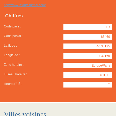
http://www.lafautesurmer.com/
Chiffres
Code pays :
FR
Code postal :
85460
Latitude :
46.33125
Longitude :
-1.32165
Zone horaire :
Europe/Paris
Fuseau horaire :
UTC+1
Heure d'été :
Y
Villes voisines