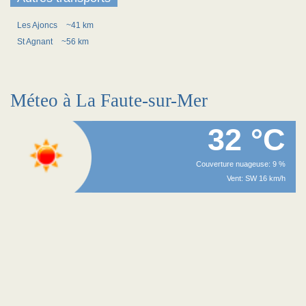
Les Ajoncs
~41 km
St Agnant
~56 km
Méteo à La Faute-sur-Mer
32 °C
Couverture nuageuse: 9 %
Vent: SW 16 km/h