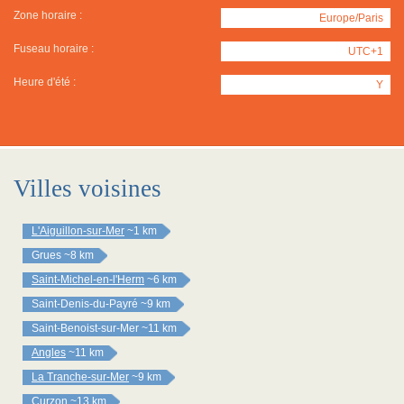
Zone horaire :
Europe/Paris
Fuseau horaire :
UTC+1
Heure d'été :
Y
Villes voisines
L'Aiguillon-sur-Mer
~1 km
Grues
~8 km
Saint-Michel-en-l'Herm
~6 km
Saint-Denis-du-Payré
~9 km
Saint-Benoist-sur-Mer
~11 km
Angles
~11 km
La Tranche-sur-Mer
~9 km
Curzon
~13 km