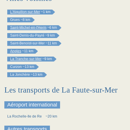
L'Aiguillon-sur-Mer
~1 km
Grues
~8 km
Saint-Michel-en-l'Herm
~6 km
Saint-Denis-du-Payré
~9 km
Saint-Benoist-sur-Mer
~11 km
Angles
~11 km
La Tranche-sur-Mer
~9 km
Curzon
~13 km
La Jonchère
~13 km
Les transports de La Faute-sur-Mer
Aéroport international
La Rochelle-Ile de Re
~20 km
Autres transports