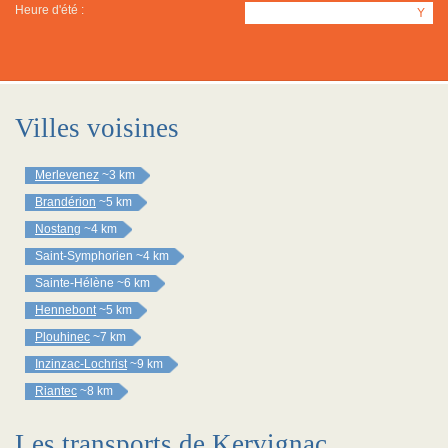
Heure d'été :
Y
Villes voisines
Merlevenez
~3 km
Brandérion
~5 km
Nostang
~4 km
Saint-Symphorien
~4 km
Sainte-Hélène
~6 km
Hennebont
~5 km
Plouhinec
~7 km
Inzinzac-Lochrist
~9 km
Riantec
~8 km
Les transports de Kervignac