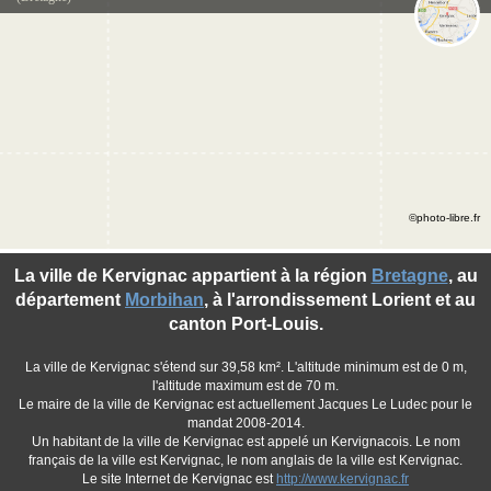
©photo-libre.fr
La ville de Kervignac appartient à la région
Bretagne
, au
département
Morbihan
, à l'arrondissement Lorient et au
canton Port-Louis.
La ville de Kervignac s'étend sur 39,58 km². L'altitude minimum est de 0 m,
l'altitude maximum est de 70 m.
Le maire de la ville de Kervignac est actuellement Jacques Le Ludec pour le
mandat 2008-2014.
Un habitant de la ville de Kervignac est appelé un Kervignacois. Le nom
français de la ville est Kervignac, le nom anglais de la ville est Kervignac.
Le site Internet de Kervignac est
http://www.kervignac.fr