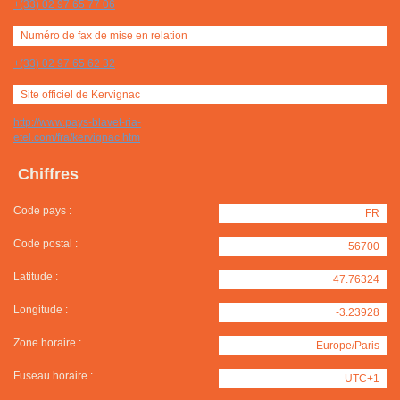
+(33) 02 97 65 77 06
Numéro de fax de mise en relation
+(33) 02 97 65 62 32
Site officiel de Kervignac
http://www.pays-blavet-ria-
etel.com/fra/kervignac.htm
Chiffres
Code pays :
FR
Code postal :
56700
Latitude :
47.76324
Longitude :
-3.23928
Zone horaire :
Europe/Paris
Fuseau horaire :
UTC+1