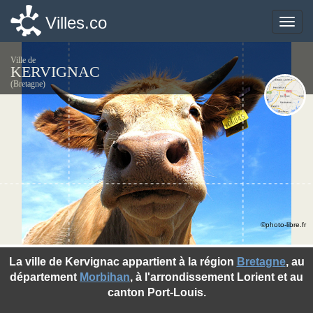
Villes.co
Villes.co
Toggle
Toggle
naviga
naviga
Ville de
KERVIGNAC
(Bretagne)
©photo-libre.fr
La ville de Kervignac appartient à la région
Bretagne
, au
département
Morbihan
, à l'arrondissement Lorient et au
canton Port-Louis.