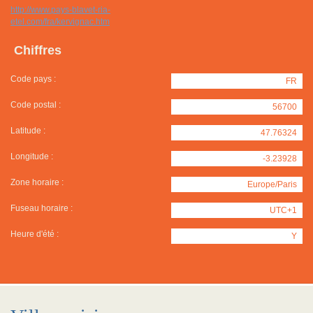
http://www.pays-blavet-ria-
etel.com/fra/kervignac.htm
Chiffres
Code pays :
FR
Code postal :
56700
Latitude :
47.76324
Longitude :
-3.23928
Zone horaire :
Europe/Paris
Fuseau horaire :
UTC+1
Heure d'été :
Y