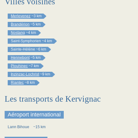
Villes voisines
Merlevenez
~3 km
Brandérion
~5 km
Nostang
~4 km
Saint-Symphorien
~4 km
Sainte-Hélène
~6 km
Hennebont
~5 km
Plouhinec
~7 km
Inzinzac-Lochrist
~9 km
Riantec
~8 km
Les transports de Kervignac
Aéroport international
Lann Bihoue
~15 km