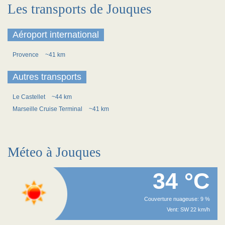
Les transports de Jouques
Aéroport international
Provence
~41 km
Autres transports
Le Castellet
~44 km
Marseille Cruise Terminal
~41 km
Méteo à Jouques
34 °C
Couverture nuageuse: 9 %
Vent: SW 22 km/h