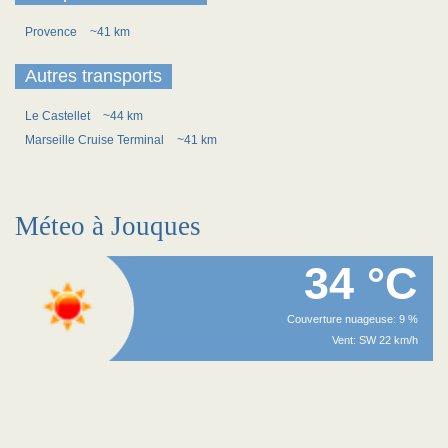
Provence
~41 km
Autres transports
Le Castellet
~44 km
Marseille Cruise Terminal
~41 km
Méteo à Jouques
34 °C
Couverture nuageuse: 9 %
Vent: SW 22 km/h