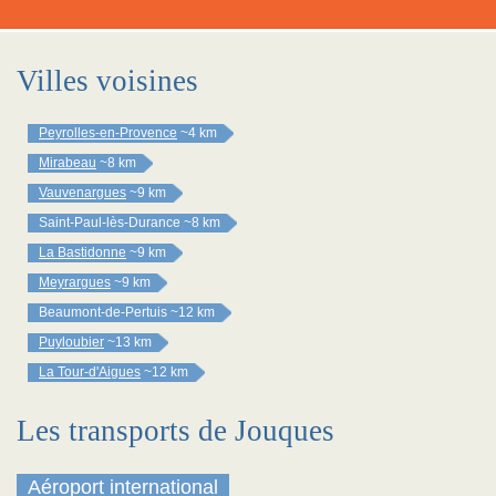
Villes voisines
Peyrolles-en-Provence
~4 km
Mirabeau
~8 km
Vauvenargues
~9 km
Saint-Paul-lès-Durance
~8 km
La Bastidonne
~9 km
Meyrargues
~9 km
Beaumont-de-Pertuis
~12 km
Puyloubier
~13 km
La Tour-d'Aigues
~12 km
Les transports de Jouques
Aéroport international