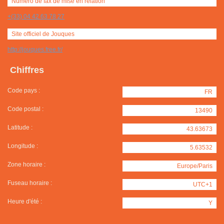
Numéro de fax de mise en relation
+(33) 04 42 63 78 27
Site officiel de Jouques
http://jouques.free.fr/
Chiffres
Code pays :
FR
Code postal :
13490
Latitude :
43.63673
Longitude :
5.63532
Zone horaire :
Europe/Paris
Fuseau horaire :
UTC+1
Heure d'été :
Y