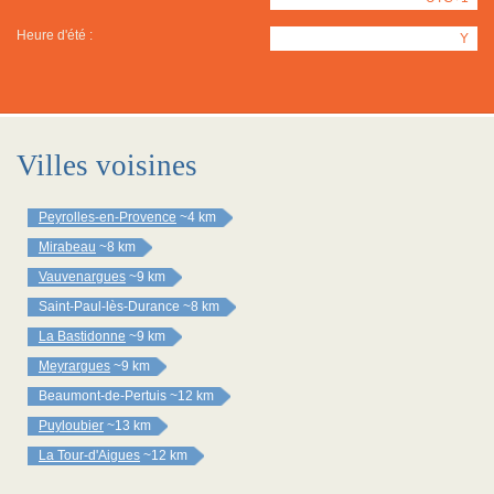
Heure d'été :
Y
Villes voisines
Peyrolles-en-Provence
~4 km
Mirabeau
~8 km
Vauvenargues
~9 km
Saint-Paul-lès-Durance
~8 km
La Bastidonne
~9 km
Meyrargues
~9 km
Beaumont-de-Pertuis
~12 km
Puyloubier
~13 km
La Tour-d'Aigues
~12 km