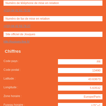
Numéro de téléphone de mise en relation
+(33) 04 42 63 79 50
Numéro de fax de mise en relation
+(33) 04 42 63 78 27
Site officiel de Jouques
http://jouques.free.fr/
Chiffres
Code pays :
FR
Code postal :
13490
Latitude :
43.63673
Longitude :
5.63532
Zone horaire :
Europe/Paris
Fuseau horaire :
UTC+1