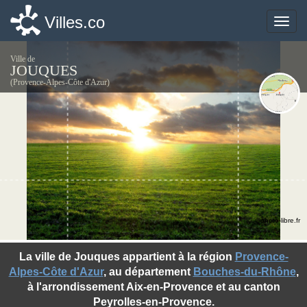
Villes.co
Villes.co
Toggle
Toggle
naviga
naviga
Ville de
JOUQUES
(Provence-Alpes-Côte d'Azur)
©photo-libre.fr
La ville de Jouques appartient à la région
Provence-
Alpes-Côte d'Azur
, au département
Bouches-du-Rhône
,
à l'arrondissement Aix-en-Provence et au canton
Peyrolles-en-Provence.