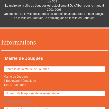
de 363 m.
Le maire de la ville de Jouques est actuellement Guy Albert pour le mandat
2001-2008.
Un habitant de la ville de Jouques est appelé un Jouquards. Le nom français
de la ville est Jouques, le nom anglais de la ville est Jouques.
Informations
Mairie de Jouques
Adresse de la mairie de Jouques
Mairie de Jouques
3 Boulevard République
13490
-
Jouques
Numéro de téléphone de mise en relation
+(33) 04 42 63 79 50