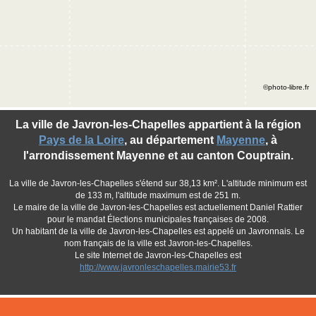
©photo-libre.fr
La ville de Javron-les-Chapelles appartient à la région
Pays de la Loire
, au département
Mayenne
, à
l'arrondissement Mayenne et au canton Couptrain.
La ville de Javron-les-Chapelles s'étend sur 38,13 km². L'altitude minimum est
de 133 m, l'altitude maximum est de 251 m.
Le maire de la ville de Javron-les-Chapelles est actuellement Daniel Rattier
pour le mandat Élections municipales françaises de 2008.
Un habitant de la ville de Javron-les-Chapelles est appelé un Javronnais. Le
nom français de la ville est Javron-les-Chapelles.
Le site Internet de Javron-les-Chapelles est
http://www.javronleschapelles.mairie53.fr