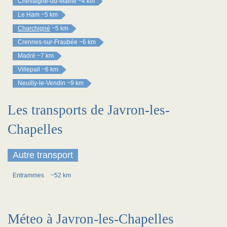
Chevaigné-du-Maine
~4 km
Le Ham
~5 km
Charchigné
~5 km
Crennes-sur-Fraubée
~6 km
Madré
~7 km
Villepail
~6 km
Neuilly-le-Vendin
~9 km
Les transports de Javron-les-
Chapelles
Autre transport
Entrammes
~52 km
Méteo à Javron-les-Chapelles