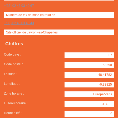
+(33) 02 43 03 40 67
Numéro de fax de mise en relation
+(33) 02 43 03 43 43
Site officiel de Javron-les-Chapelles
Chiffres
Code pays :
FR
Code postal :
53250
Latitude :
48.41782
Longitude :
-0.33825
Zone horaire :
Europe/Paris
Fuseau horaire :
UTC+1
Heure d'été :
Y