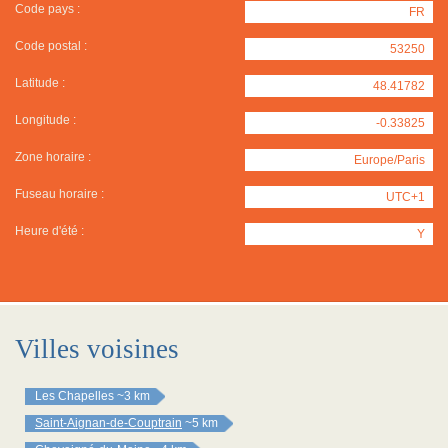
Code pays :
FR
Code postal :
53250
Latitude :
48.41782
Longitude :
-0.33825
Zone horaire :
Europe/Paris
Fuseau horaire :
UTC+1
Heure d'été :
Y
Villes voisines
Les Chapelles
~3 km
Saint-Aignan-de-Couptrain
~5 km