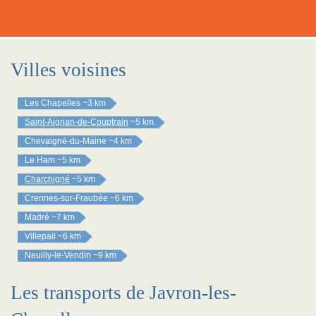
Villes voisines
Les Chapelles
~3 km
Saint-Aignan-de-Couptrain
~5 km
Chevaigné-du-Maine
~4 km
Le Ham
~5 km
Charchigné
~5 km
Crennes-sur-Fraubée
~6 km
Madré
~7 km
Villepail
~6 km
Neuilly-le-Vendin
~9 km
Les transports de Javron-les-