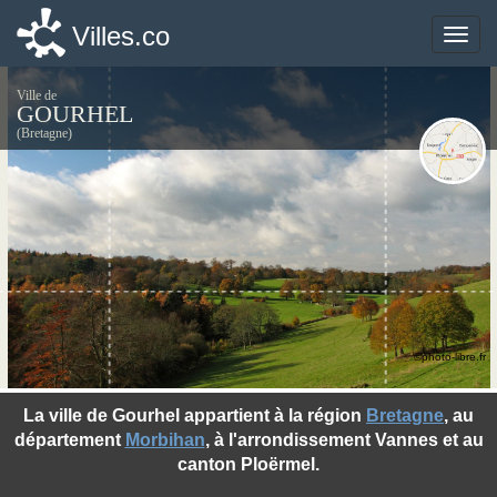
Villes.co
Villes.co
Toggle
Toggle
naviga
naviga
Ville de
GOURHEL
(Bretagne)
©photo-libre.fr
La ville de Gourhel appartient à la région
Bretagne
, au
département
Morbihan
, à l'arrondissement Vannes et au
canton Ploërmel.