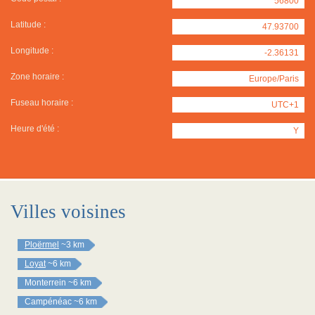
56800
Latitude :
47.93700
Longitude :
-2.36131
Zone horaire :
Europe/Paris
Fuseau horaire :
UTC+1
Heure d'été :
Y
Villes voisines
Ploërmel
~3 km
Loyat
~6 km
Monterrein
~6 km
Campénéac
~6 km