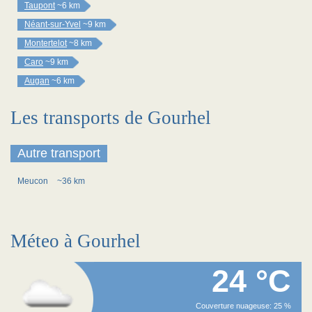
Taupont
~6 km
Néant-sur-Yvel
~9 km
Montertelot
~8 km
Caro
~9 km
Augan
~6 km
Les transports de Gourhel
Autre transport
Meucon
~36 km
Méteo à Gourhel
24 °C
Couverture nuageuse: 25 %