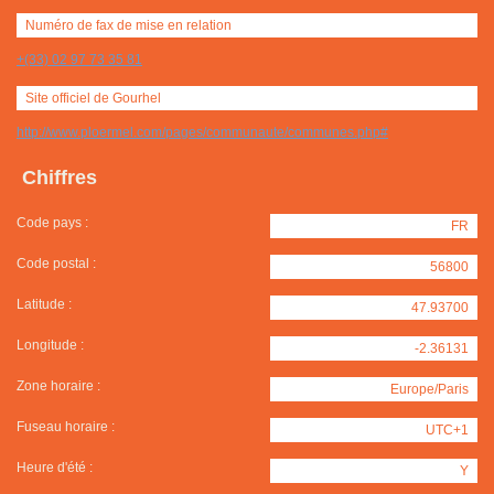
Numéro de fax de mise en relation
+(33) 02 97 73 35 81
Site officiel de Gourhel
http://www.ploermel.com/pages/communaute/communes.php#
Chiffres
Code pays :
FR
Code postal :
56800
Latitude :
47.93700
Longitude :
-2.36131
Zone horaire :
Europe/Paris
Fuseau horaire :
UTC+1
Heure d'été :
Y