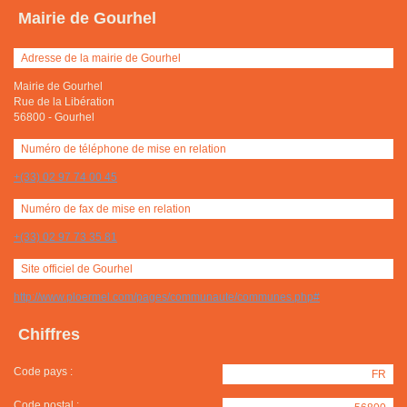
Mairie de Gourhel
Adresse de la mairie de Gourhel
Mairie de Gourhel
Rue de la Libération
56800
-
Gourhel
Numéro de téléphone de mise en relation
+(33) 02 97 74 00 45
Numéro de fax de mise en relation
+(33) 02 97 73 35 81
Site officiel de Gourhel
http://www.ploermel.com/pages/communaute/communes.php#
Chiffres
Code pays :
FR
Code postal :