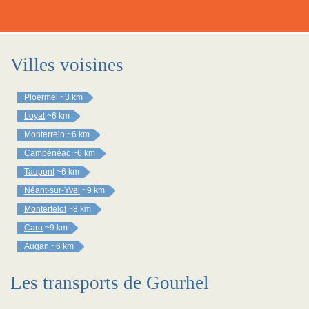
Villes voisines
Ploërmel
~3 km
Loyat
~6 km
Monterrein
~6 km
Campénéac
~6 km
Taupont
~6 km
Néant-sur-Yvel
~9 km
Montertelot
~8 km
Caro
~9 km
Augan
~6 km
Les transports de Gourhel