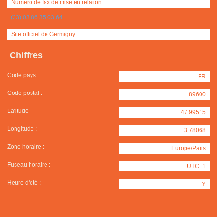
Numéro de fax de mise en relation
+(33) 03 86 35 03 64
Site officiel de Germigny
Chiffres
Code pays :
FR
Code postal :
89600
Latitude :
47.99515
Longitude :
3.78068
Zone horaire :
Europe/Paris
Fuseau horaire :
UTC+1
Heure d'été :
Y