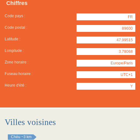
Chiffres
Code pays :
FR
Code postal :
89600
Latitude :
47.99515
Longitude :
3.78068
Zone horaire :
Europe/Paris
Fuseau horaire :
UTC+1
Heure d'été :
Y
Villes voisines
Chéu
~3 km