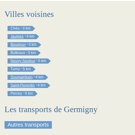
Villes voisines
Chéu
~3 km
Jaulges
~4 km
Beugnon
~3 km
Butteaux
~3 km
Neuvy-Sautour
~5 km
Turny
~5 km
Soumaintrain
~4 km
Saint-Florentin
~4 km
Percey
~5 km
Les transports de Germigny
Autres transports