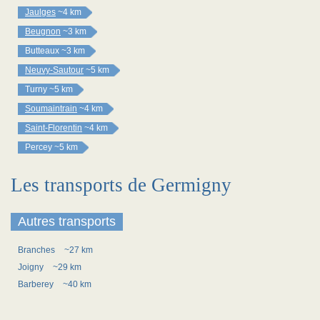
Jaulges
~4 km
Beugnon
~3 km
Butteaux
~3 km
Neuvy-Sautour
~5 km
Turny
~5 km
Soumaintrain
~4 km
Saint-Florentin
~4 km
Percey
~5 km
Les transports de Germigny
Autres transports
Branches
~27 km
Joigny
~29 km
Barberey
~40 km