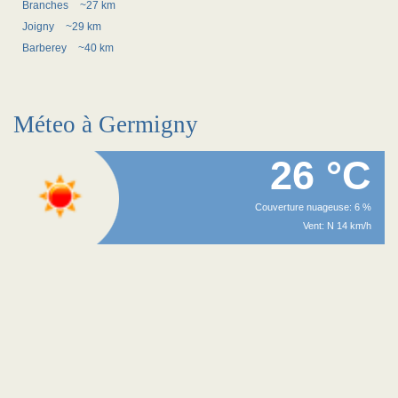
Branches
~27 km
Joigny
~29 km
Barberey
~40 km
Méteo à Germigny
26 °C
Couverture nuageuse: 6 %
Vent: N 14 km/h