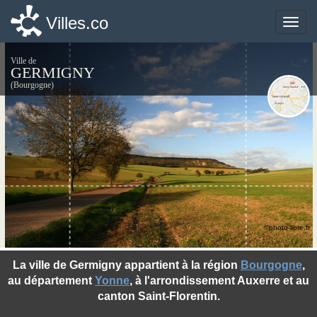
Villes.co
Villes.co
Toggle
Toggle
naviga
naviga
Ville de
GERMIGNY
(Bourgogne)
©photo-libre.fr
La ville de Germigny appartient à la région
Bourgogne
,
au département
Yonne
, à l'arrondissement Auxerre et au
canton Saint-Florentin.