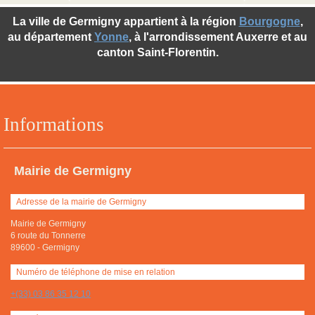
La ville de Germigny appartient à la région
Bourgogne
,
au département
Yonne
, à l'arrondissement Auxerre et au
canton Saint-Florentin.
Informations
Mairie de Germigny
Adresse de la mairie de Germigny
Mairie de Germigny
6 route du Tonnerre
89600
-
Germigny
Numéro de téléphone de mise en relation
+(33) 03 86 35 12 10