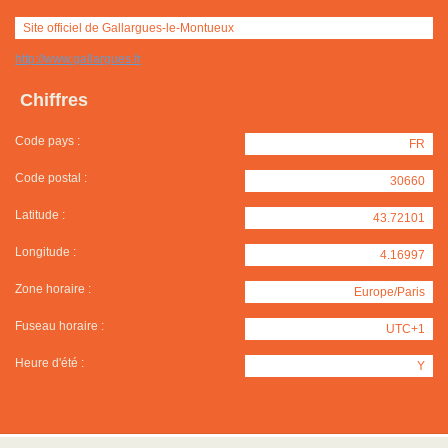
Site officiel de Gallargues-le-Montueux
http://www.gallargues.fr
Chiffres
Code pays :
FR
Code postal :
30660
Latitude :
43.72101
Longitude :
4.16997
Zone horaire :
Europe/Paris
Fuseau horaire :
UTC+1
Heure d'été :
Y