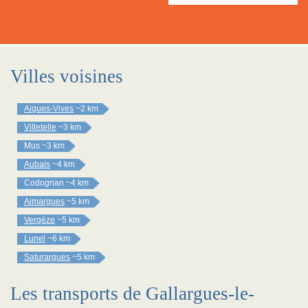
Villes voisines
Aigues-Vives
~2 km
Villetelle
~3 km
Mus
~3 km
Aubais
~4 km
Codognan
~4 km
Aimargues
~5 km
Vergèze
~5 km
Lunel
~6 km
Saturargues
~5 km
Les transports de Gallargues-le-