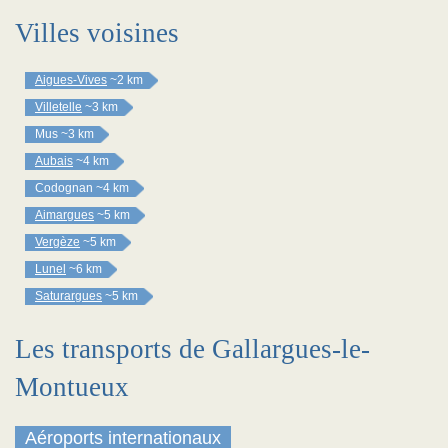
Villes voisines
Aigues-Vives
~2 km
Villetelle
~3 km
Mus
~3 km
Aubais
~4 km
Codognan
~4 km
Aimargues
~5 km
Vergèze
~5 km
Lunel
~6 km
Saturargues
~5 km
Les transports de Gallargues-le-
Montueux
Aéroports internationaux