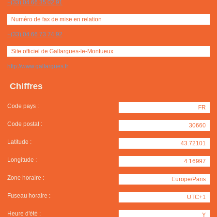
+(33) 04 66 35 02 91
Numéro de fax de mise en relation
+(33) 04 66 73 74 92
Site officiel de Gallargues-le-Montueux
http://www.gallargues.fr
Chiffres
Code pays :
FR
Code postal :
30660
Latitude :
43.72101
Longitude :
4.16997
Zone horaire :
Europe/Paris
Fuseau horaire :
UTC+1
Heure d'été :
Y