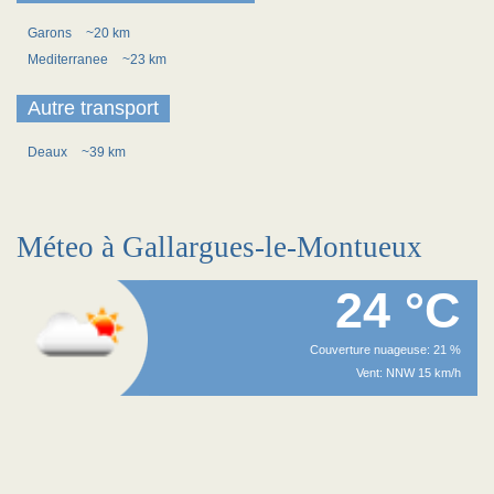
Garons
~20 km
Mediterranee
~23 km
Autre transport
Deaux
~39 km
Méteo à Gallargues-le-Montueux
24 °C
Couverture nuageuse: 21 %
Vent: NNW 15 km/h