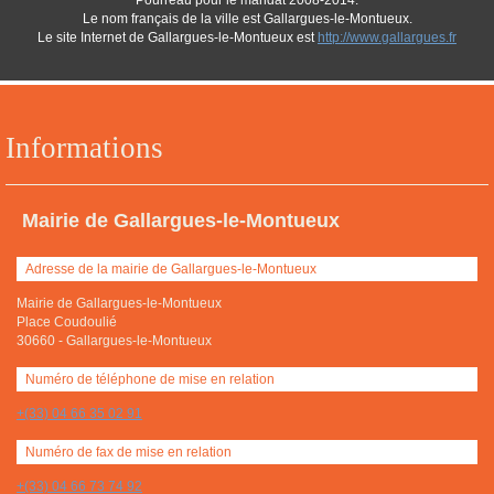
Pourreau pour le mandat 2008-2014.
Le nom français de la ville est Gallargues-le-Montueux.
Le site Internet de Gallargues-le-Montueux est
http://www.gallargues.fr
Informations
Mairie de Gallargues-le-Montueux
Adresse de la mairie de Gallargues-le-Montueux
Mairie de Gallargues-le-Montueux
Place Coudoulié
30660
-
Gallargues-le-Montueux
Numéro de téléphone de mise en relation
+(33) 04 66 35 02 91
Numéro de fax de mise en relation
+(33) 04 66 73 74 92