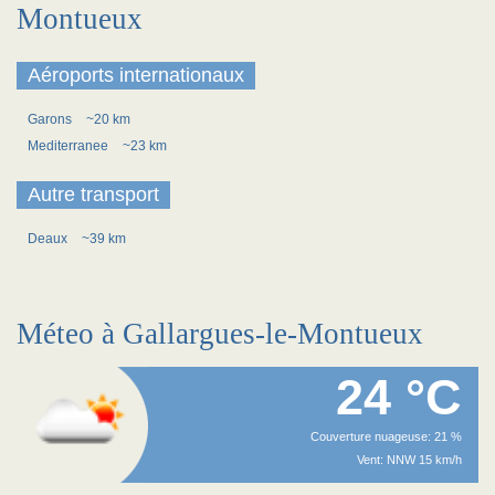
Montueux
Aéroports internationaux
Garons
~20 km
Mediterranee
~23 km
Autre transport
Deaux
~39 km
Méteo à Gallargues-le-Montueux
24 °C
Couverture nuageuse: 21 %
Vent: NNW 15 km/h