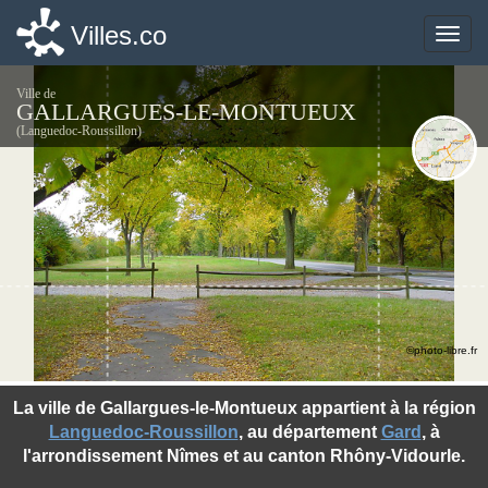
Villes.co
Villes.co
Toggle
Toggle
naviga
naviga
Ville de
GALLARGUES-LE-MONTUEUX
(Languedoc-Roussillon)
©photo-libre.fr
La ville de Gallargues-le-Montueux appartient à la région
Languedoc-Roussillon
, au département
Gard
, à
l'arrondissement Nîmes et au canton Rhôny-Vidourle.