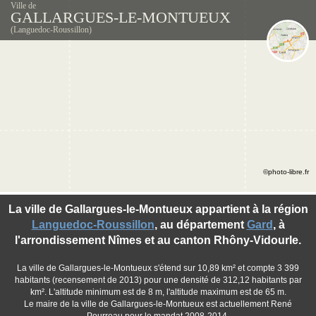
Ville de
GALLARGUES-LE-MONTUEUX
(Languedoc-Roussillon)
©photo-libre.fr
La ville de Gallargues-le-Montueux appartient à la région
Languedoc-Roussillon
, au département
Gard
, à
l'arrondissement Nîmes et au canton Rhôny-Vidourle.
La ville de Gallargues-le-Montueux s'étend sur 10,89 km² et compte 3 399
habitants (recensement de 2013) pour une densité de 312,12 habitants par
km². L'altitude minimum est de 8 m, l'altitude maximum est de 65 m.
Le maire de la ville de Gallargues-le-Montueux est actuellement René