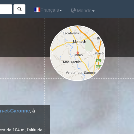
Français
Français
Monde
Monde
rn-et-Garonne
, à
st de 104 m, l'altitude