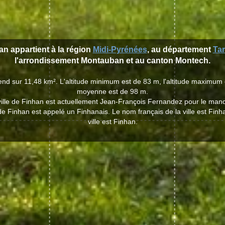
han appartient à la région
Midi-Pyrénées
, au département
Ta
l'arrondissement Montauban et au canton Montech.
tend sur 11,48 km². L'altitude minimum est de 83 m, l'altitude maximum e
moyenne est de 98 m.
ville de Finhan est actuellement Jean-François Fernandez pour le man
 de Finhan est appelé un Finhanais. Le nom français de la ville est Finh
ville est Finhan.