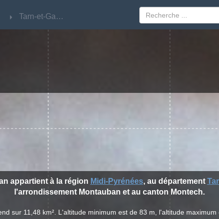
Tarn-et-Garonne
Tarn-et-Garonne
han appartient à la région
Midi-Pyrénées
, au département
Ta
l'arrondissement Montauban et au canton Montech.
tend sur 11,48 km². L'altitude minimum est de 83 m, l'altitude maximum e