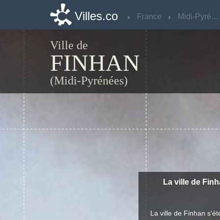
Villes.co
Villes.co
France
France
Midi-Pyrénées
Midi-Pyrénées
Ville de
FINHAN
(Midi-Pyrénées)
La ville de Fin
La ville de Finhan s'é