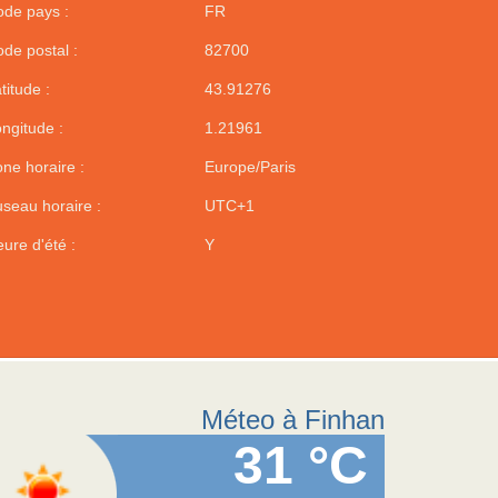
de pays :
FR
de postal :
82700
titude :
43.91276
ngitude :
1.21961
ne horaire :
Europe/Paris
seau horaire :
UTC+1
ure d'été :
Y
Méteo à Finhan
31 °C