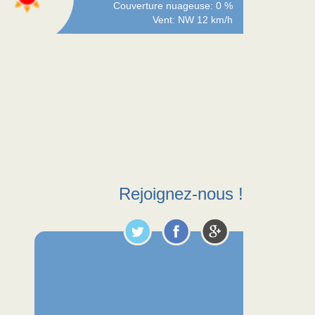
Couverture nuageuse: 0 %
Vent: NW 12 km/h
Rejoignez-nous !