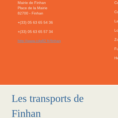
Mairie de Finhan
Co
Place de la Mairie
Co
82700
-
Finhan
La
+(33) 05 63 65 54 36
Lo
+(33) 05 63 65 57 34
Zo
http://www.cdg82.fr/finhan
Fu
He
Les transports de
Finhan