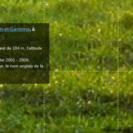
rn-et-Garonne
, à
st de 104 m, l'altitude
dat 2001 - 2008.
an, le nom anglais de la
©photo-libre.fr