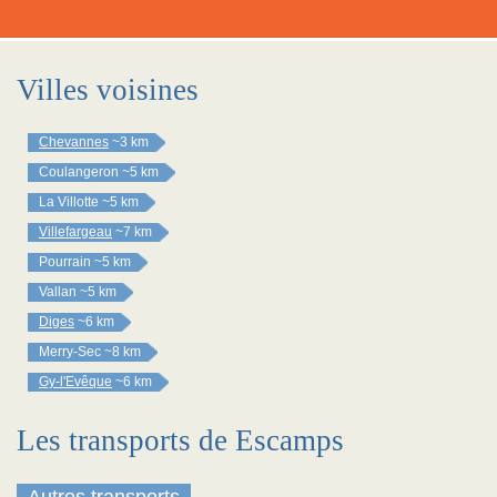
Villes voisines
Chevannes
~3 km
Coulangeron
~5 km
La Villotte
~5 km
Villefargeau
~7 km
Pourrain
~5 km
Vallan
~5 km
Diges
~6 km
Merry-Sec
~8 km
Gy-l'Evêque
~6 km
Les transports de Escamps