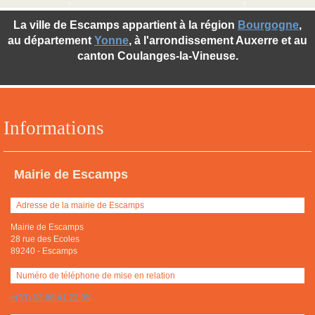
La ville de Escamps appartient à la région
Bourgogne
,
au département
Yonne
, à l'arrondissement Auxerre et au
canton Coulanges-la-Vineuse.
Informations
Mairie de Escamps
Adresse de la mairie de Escamps
Mairie de Escamps
28 rue des Ecoles
89240
-
Escamps
Numéro de téléphone de mise en relation
+(33) 03 86 41 22 05