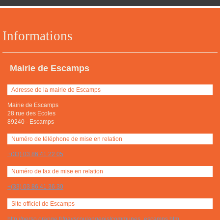
Informations
Mairie de Escamps
Adresse de la mairie de Escamps
Mairie de Escamps
28 rue des Ecoles
89240
-
Escamps
Numéro de téléphone de mise en relation
+(33) 03 86 41 22 05
Numéro de fax de mise en relation
+(33) 03 86 41 36 30
Site officiel de Escamps
http://perso.orange.fr/payscoulangeois/communes_escamps.htm