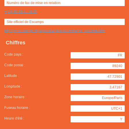
Numéro de fax de mise en relation
+(33) 03 86 41 36 30
Site officiel de Escamps
http://perso.orange.fr/payscoulangeois/communes_escamps.htm
Chiffres
Code pays :
FR
Code postal :
89240
Latitude :
47.72901
Longitude :
3.47167
Zone horaire :
Europe/Paris
Fuseau horaire :
UTC+1
Heure d'été :
Y