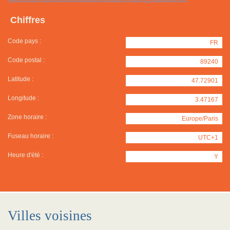
Chiffres
Code pays :
FR
Code postal :
89240
Latitude :
47.72901
Longitude :
3.47167
Zone horaire :
Europe/Paris
Fuseau horaire :
UTC+1
Heure d'été :
Y
Villes voisines