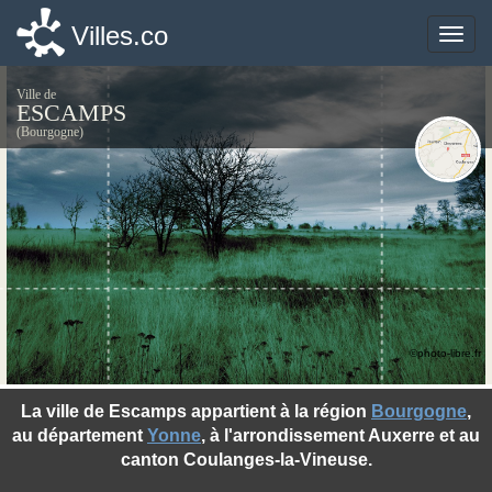
Villes.co
Villes.co
Toggle
Toggle
naviga
naviga
Ville de
ESCAMPS
(Bourgogne)
©photo-libre.fr
La ville de Escamps appartient à la région
Bourgogne
,
au département
Yonne
, à l'arrondissement Auxerre et au
canton Coulanges-la-Vineuse.