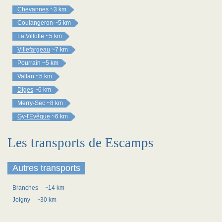
Chevannes
~3 km
Coulangeron
~5 km
La Villotte
~5 km
Villefargeau
~7 km
Pourrain
~5 km
Vallan
~5 km
Diges
~6 km
Merry-Sec
~8 km
Gy-l'Evêque
~6 km
Les transports de Escamps
Autres transports
Branches
~14 km
Joigny
~30 km