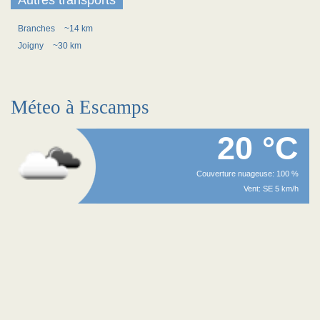
Autres transports
Branches
~14 km
Joigny
~30 km
Méteo à Escamps
20 °C
Couverture nuageuse: 100 %
Vent: SE 5 km/h