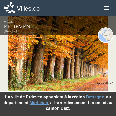
Villes.co
Villes.co
Toggle
Toggle
naviga
naviga
Ville de
ERDEVEN
(Bretagne)
©photo-libre.fr
La ville de Erdeven appartient à la région
Bretagne
, au
département
Morbihan
, à l'arrondissement Lorient et au
canton Belz.