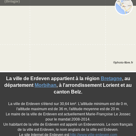
(Bretagne)
©photo-libre.fr
La ville de Erdeven appartient à la région
Bretagne
, au
département
Morbihan
, à l'arrondissement Lorient et au
canton Belz.
La ville de Erdeven s'étend sur 30,64 km². L'altitude minimum est de 0 m,
l'altitude maximum est de 36 m, l'altitude moyenne est de 20 m.
Le maire de la ville de Erdeven est actuellement Marie-Françoise Le Jossec
pour le mandat 2008-2014.
Un habitant de la ville de Erdeven est appelé un Erdevennois. Le nom français
de la ville est Erdeven, le nom anglais de la ville est Erdeven.
Le site Internet de Erdeven est
http://www.ville-erdeven.com