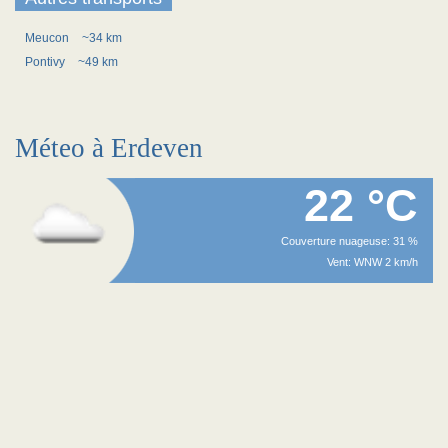
Meucon
~34 km
Pontivy
~49 km
Méteo à Erdeven
22 °C
Couverture nuageuse: 31 %
Vent: WNW 2 km/h