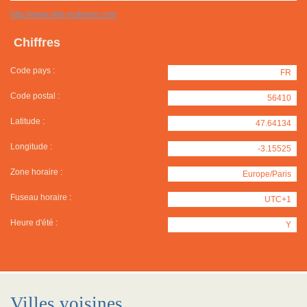
http://www.ville-erdeven.com
Chiffres
Code pays :
FR
Code postal :
56410
Latitude :
47.64134
Longitude :
-3.15525
Zone horaire :
Europe/Paris
Fuseau horaire :
UTC+1
Heure d'été :
Y
Villes voisines