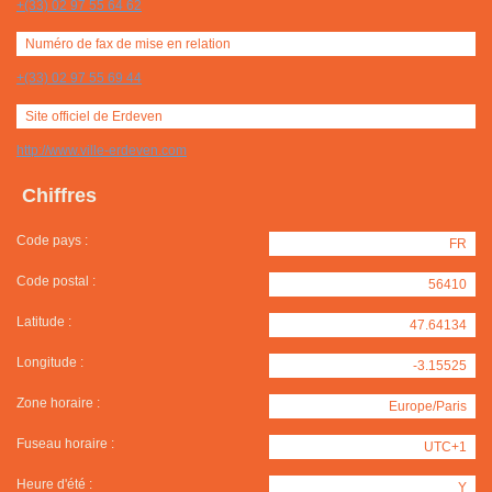
+(33) 02 97 55 64 62
Numéro de fax de mise en relation
+(33) 02 97 55 69 44
Site officiel de Erdeven
http://www.ville-erdeven.com
Chiffres
Code pays :
FR
Code postal :
56410
Latitude :
47.64134
Longitude :
-3.15525
Zone horaire :
Europe/Paris
Fuseau horaire :
UTC+1
Heure d'été :
Y