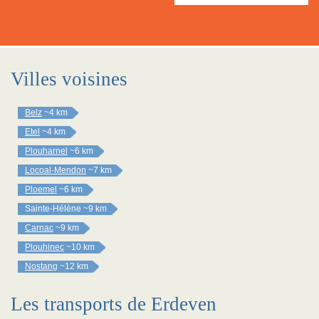
Villes voisines
Belz
~4 km
Etel
~4 km
Plouharnel
~6 km
Locoal-Mendon
~7 km
Ploemel
~6 km
Sainte-Hélène
~9 km
Carnac
~9 km
Plouhinec
~10 km
Nostang
~12 km
Les transports de Erdeven