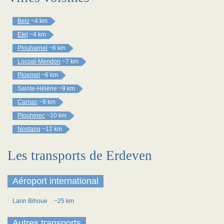
Belz
~4 km
Etel
~4 km
Plouharnel
~6 km
Locoal-Mendon
~7 km
Ploemel
~6 km
Sainte-Hélène
~9 km
Carnac
~9 km
Plouhinec
~10 km
Nostang
~12 km
Les transports de Erdeven
Aéroport international
Lann Bihoue
~25 km
Autres transports