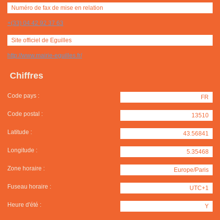
Numéro de fax de mise en relation
+(33) 04 42 92 37 63
Site officiel de Eguilles
http://www.mairie-eguilles.fr/
Chiffres
Code pays :
FR
Code postal :
13510
Latitude :
43.56841
Longitude :
5.35468
Zone horaire :
Europe/Paris
Fuseau horaire :
UTC+1
Heure d'été :
Y