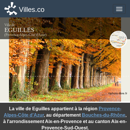
Villes.co
Villes.co
Toggle
Toggle
naviga
naviga
Ville de
EGUILLES
(Provence-Alpes-Côte d'Azur)
©photo-libre.fr
La ville de Eguilles appartient à la région
Provence-
Alpes-Côte d'Azur
, au département
Bouches-du-Rhône
,
à l'arrondissement Aix-en-Provence et au canton Aix-en-
Provence-Sud-Ouest.