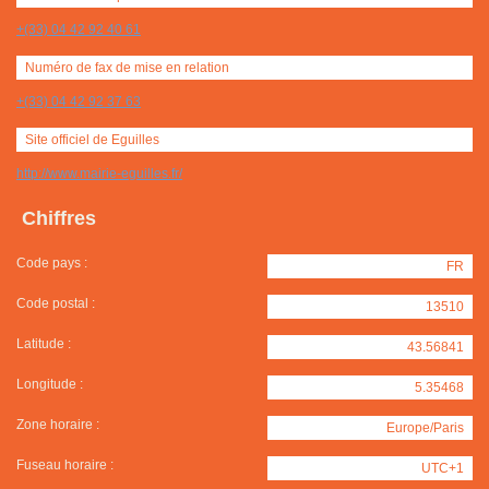
+(33) 04 42 92 40 61
Numéro de fax de mise en relation
+(33) 04 42 92 37 63
Site officiel de Eguilles
http://www.mairie-eguilles.fr/
Chiffres
Code pays :
FR
Code postal :
13510
Latitude :
43.56841
Longitude :
5.35468
Zone horaire :
Europe/Paris
Fuseau horaire :
UTC+1