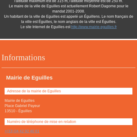
l'altitude maximum est de 315 m, l'altitude moyenne est de 250 m.
Le maire de la ville de Eguilles est actuellement Robert Dagorne pour le
mandat 2001-2008.
Un habitant de la ville de Eguilles est appelé un Éguillens. Le nom français de
la ville est Éguilles, le nom anglais de la ville est Éguilles.
Le site Internet de Eguilles est
http://www.mairie-eguilles.fr
Informations
Mairie de Eguilles
Adresse de la mairie de Eguilles
Mairie de Eguilles
Place Gabriel Payeur
13510
-
Éguilles
Numéro de téléphone de mise en relation
+(33) 04 42 92 40 61