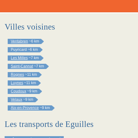
Villes voisines
Ventabren
~6 km
Puyricard
~6 km
Les Milles
~7 km
Saint-Cannat
~7 km
Rognes
~11 km
Luynes
~11 km
Coudoux
~9 km
Velaux
~9 km
Aix-en-Provence
~9 km
Les transports de Eguilles