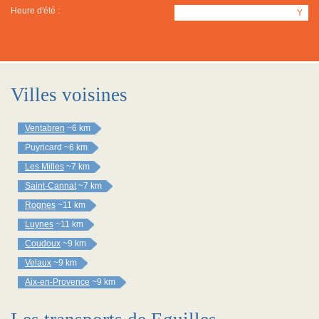
Heure d'été :
Y
Villes voisines
Ventabren
~6 km
Puyricard
~6 km
Les Milles
~7 km
Saint-Cannat
~7 km
Rognes
~11 km
Luynes
~11 km
Coudoux
~9 km
Velaux
~9 km
Aix-en-Provence
~9 km