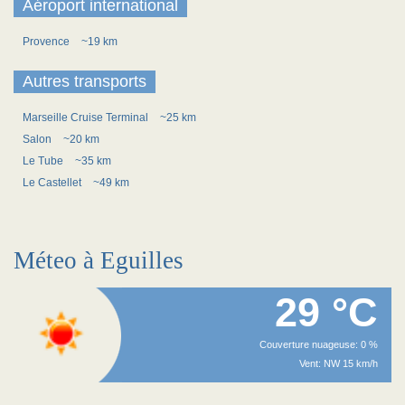
Aéroport international
Provence
~19 km
Autres transports
Marseille Cruise Terminal
~25 km
Salon
~20 km
Le Tube
~35 km
Le Castellet
~49 km
Méteo à Eguilles
29 °C
Couverture nuageuse: 0 %
Vent: NW 15 km/h