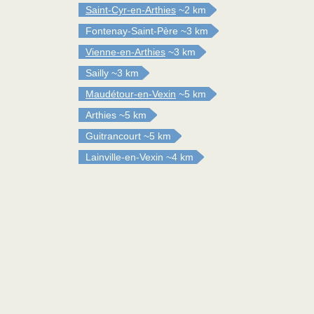
Saint-Cyr-en-Arthies
~2 km
Fontenay-Saint-Père
~3 km
Vienne-en-Arthies
~3 km
Sailly
~3 km
Maudétour-en-Vexin
~5 km
Arthies
~5 km
Guitrancourt
~5 km
Lainville-en-Vexin
~4 km