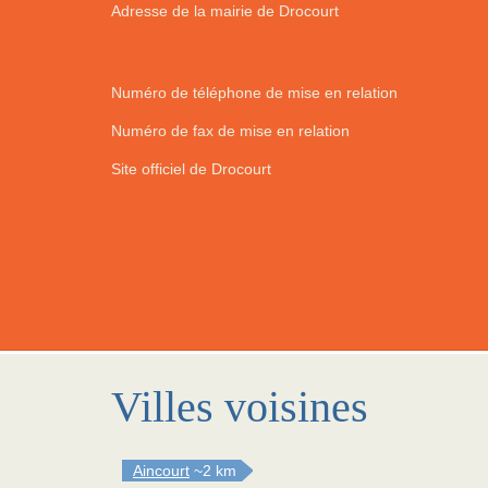
Adresse de la mairie de Drocourt
Numéro de téléphone de mise en relation
Numéro de fax de mise en relation
Site officiel de Drocourt
Villes voisines
Aincourt
~2 km