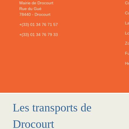
Mairie de Drocourt
Co
Rue du Gué
Co
78440
-
Drocourt
La
+(33) 01 34 76 71 57
Lo
+(33) 01 34 76 79 33
Zo
Fu
He
Les transports de
Drocourt