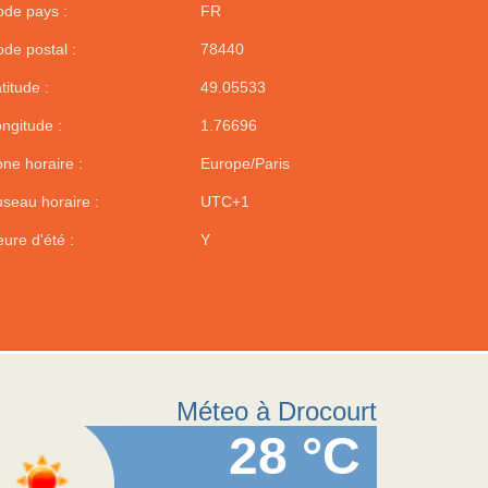
de pays :
FR
de postal :
78440
titude :
49.05533
ngitude :
1.76696
ne horaire :
Europe/Paris
seau horaire :
UTC+1
ure d'été :
Y
Méteo à Drocourt
28 °C