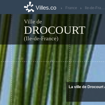
Villes.co
Villes.co
France
France
Ile-de-France
Ile-de-France
Ville de
DROCOURT
(Ile-de-France)
La ville de Drocourt 