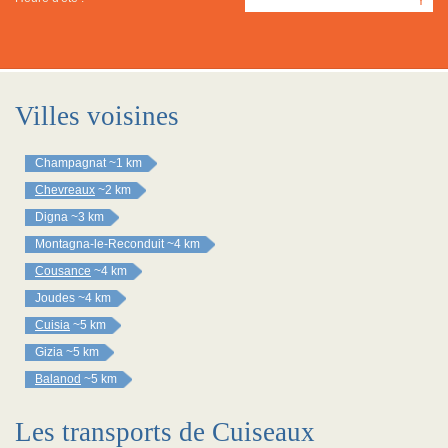
Y
Villes voisines
Champagnat
~1 km
Chevreaux
~2 km
Digna
~3 km
Montagna-le-Reconduit
~4 km
Cousance
~4 km
Joudes
~4 km
Cuisia
~5 km
Gizia
~5 km
Balanod
~5 km
Les transports de Cuiseaux