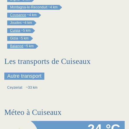
Montagna-le-Reconduit
~4 km
Cousance
~4 km
Joudes
~4 km
Cuisia
~5 km
Gizia
~5 km
Balanod
~5 km
Les transports de Cuiseaux
Autre transport
Ceyzeriat
~33 km
Méteo à Cuiseaux
24 °C