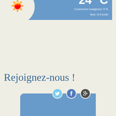
Couverture nuageuse: 0 %
Vent: N 9 km/h
Rejoignez-nous !