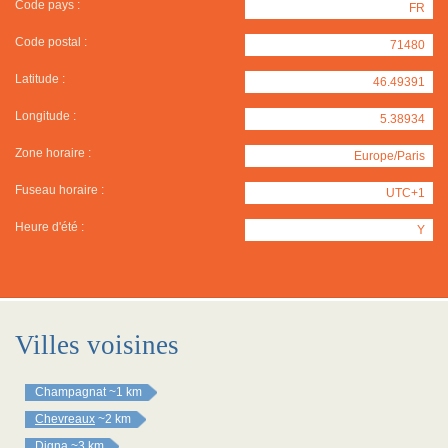
Code pays :
FR
Code postal :
71480
Latitude :
46.49391
Longitude :
5.38934
Zone horaire :
Europe/Paris
Fuseau horaire :
UTC+1
Heure d'été :
Y
Villes voisines
Champagnat
~1 km
Chevreaux
~2 km
Digna
~3 km