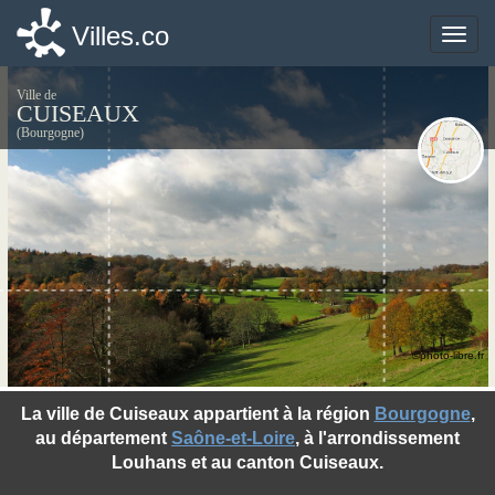
Villes.co
Villes.co
Toggle
Toggle
naviga
naviga
Ville de
CUISEAUX
(Bourgogne)
©photo-libre.fr
La ville de Cuiseaux appartient à la région
Bourgogne
,
au département
Saône-et-Loire
, à l'arrondissement
Louhans et au canton Cuiseaux.