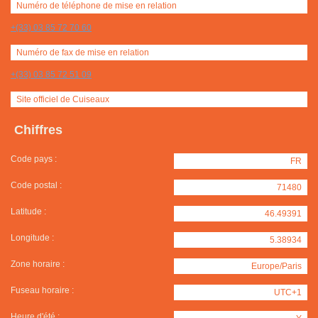
Numéro de téléphone de mise en relation
+(33) 03 85 72 70 60
Numéro de fax de mise en relation
+(33) 03 85 72 51 09
Site officiel de Cuiseaux
Chiffres
Code pays :
FR
Code postal :
71480
Latitude :
46.49391
Longitude :
5.38934
Zone horaire :
Europe/Paris
Fuseau horaire :
UTC+1
Heure d'été :