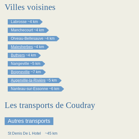
Villes voisines
Labrosse
~4 km
Manchecourt
~4 km
Orveau-Bellesauve
~4 km
Malesherbes
~4 km
Buthiers
~4 km
Nangeville
~5 km
Boigneville
~7 km
Augerville-la-Rivière
~5 km
Nanteau-sur-Essonne
~6 km
Les transports de Coudray
Autres transports
St Denis De L Hotel
~45 km