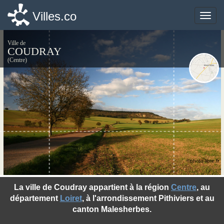
Villes.co
Villes.co
Toggle
Toggle
naviga
naviga
Ville de
COUDRAY
(Centre)
©photo-libre.fr
La ville de Coudray appartient à la région
Centre
, au
département
Loiret
, à l'arrondissement Pithiviers et au
canton Malesherbes.