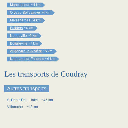
Manchecourt
~4 km
Orveau-Bellesauve
~4 km
Malesherbes
~4 km
Buthiers
~4 km
Nangeville
~5 km
Boigneville
~7 km
Augerville-la-Rivière
~5 km
Nanteau-sur-Essonne
~6 km
Les transports de Coudray
Autres transports
St Denis De L Hotel
~45 km
Villaroche
~43 km