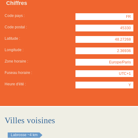
Chiffres
Code pays :
FR
Code postal :
45330
Latitude :
48.27268
Longitude :
2.36936
Zone horaire :
Europe/Paris
Fuseau horaire :
UTC+1
Heure d'été :
Y
Villes voisines
Labrosse
~4 km