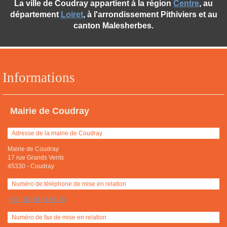
La ville de Coudray appartient à la région
Centre
, au
département
Loiret
, à l'arrondissement Pithiviers et au
canton Malesherbes.
Informations
Mairie de Coudray
Adresse de la mairie de Coudray
Mairie de Coudray
17 rue Grands Vents
45330
-
Coudray
Numéro de téléphone de mise en relation
+(33) 02 38 34 65 23
Numéro de fax de mise en relation