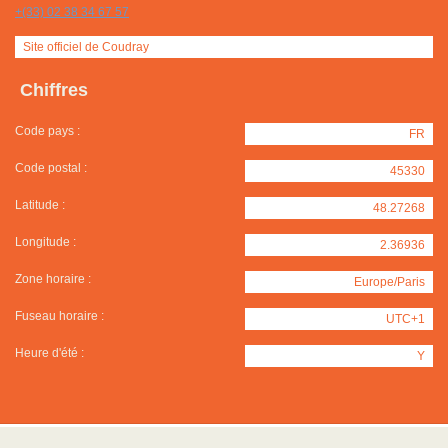
+(33) 02 38 34 67 57
Site officiel de Coudray
Chiffres
Code pays :
FR
Code postal :
45330
Latitude :
48.27268
Longitude :
2.36936
Zone horaire :
Europe/Paris
Fuseau horaire :
UTC+1
Heure d'été :
Y