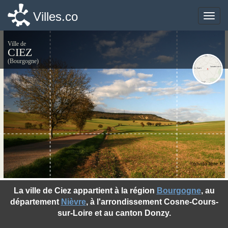
Villes.co
Villes.co
Toggle
Toggle
naviga
naviga
Ville de
CIEZ
(Bourgogne)
©photo-libre.fr
La ville de Ciez appartient à la région
Bourgogne
, au
département
Nièvre
, à l'arrondissement Cosne-Cours-
sur-Loire et au canton Donzy.