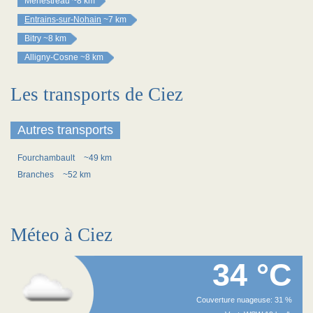
Menestreau
~8 km
Entrains-sur-Nohain
~7 km
Bitry
~8 km
Alligny-Cosne
~8 km
Les transports de Ciez
Autres transports
Fourchambault
~49 km
Branches
~52 km
Méteo à Ciez
34 °C
Couverture nuageuse: 31 %