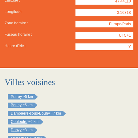
Latitude :
47.44110
Longitude :
3.16318
Zone horaire :
Europe/Paris
Fuseau horaire :
UTC+1
Heure d'été :
Y
Villes voisines
Perroy
~5 km
Bouhy
~5 km
Dampierre-sous-Bouhy
~7 km
Couloutre
~6 km
Donzy
~8 km