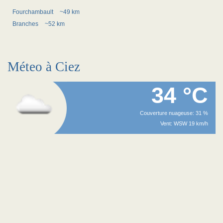
Fourchambault
~49 km
Branches
~52 km
Méteo à Ciez
34 °C
Couverture nuageuse: 31 %
Vent: WSW 19 km/h