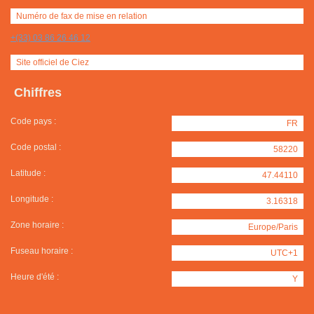
Numéro de fax de mise en relation
+(33) 03 86 26 46 12
Site officiel de Ciez
Chiffres
Code pays :
FR
Code postal :
58220
Latitude :
47.44110
Longitude :
3.16318
Zone horaire :
Europe/Paris
Fuseau horaire :
UTC+1
Heure d'été :
Y