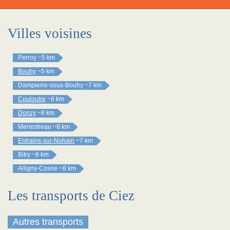
Villes voisines
Perroy
~5 km
Bouhy
~5 km
Dampierre-sous-Bouhy
~7 km
Couloutre
~6 km
Donzy
~8 km
Menestreau
~8 km
Entrains-sur-Nohain
~7 km
Bitry
~8 km
Alligny-Cosne
~8 km
Les transports de Ciez
Autres transports