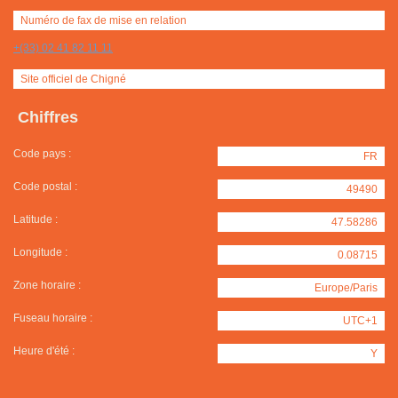
Numéro de fax de mise en relation
+(33) 02 41 82 11 11
Site officiel de Chigné
Chiffres
Code pays :
FR
Code postal :
49490
Latitude :
47.58286
Longitude :
0.08715
Zone horaire :
Europe/Paris
Fuseau horaire :
UTC+1
Heure d'été :
Y