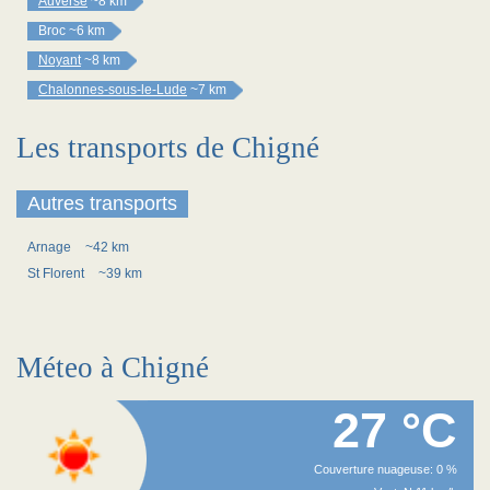
Auverse
~8 km
Broc
~6 km
Noyant
~8 km
Chalonnes-sous-le-Lude
~7 km
Les transports de Chigné
Autres transports
Arnage
~42 km
St Florent
~39 km
Méteo à Chigné
27 °C
Couverture nuageuse: 0 %