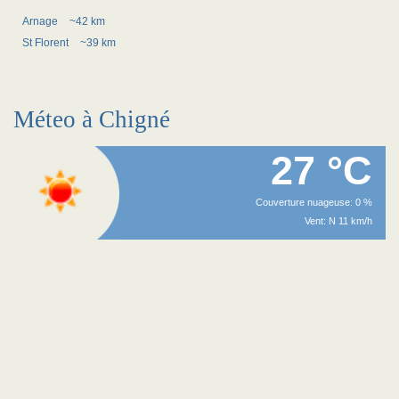
Arnage
~42 km
St Florent
~39 km
Méteo à Chigné
27 °C
Couverture nuageuse: 0 %
Vent: N 11 km/h