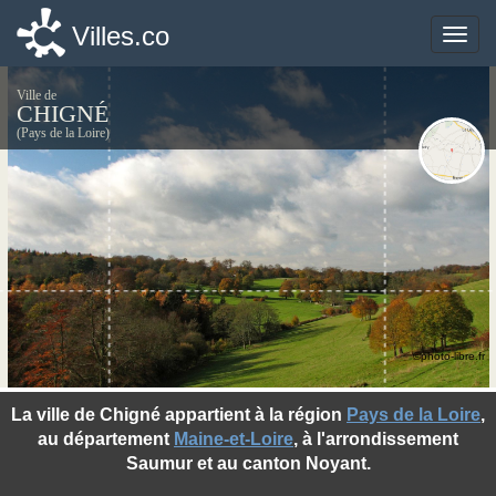
Villes.co
Villes.co
Toggle
Toggle
naviga
naviga
Ville de
CHIGNÉ
(Pays de la Loire)
©photo-libre.fr
La ville de Chigné appartient à la région
Pays de la Loire
,
au département
Maine-et-Loire
, à l'arrondissement
Saumur et au canton Noyant.