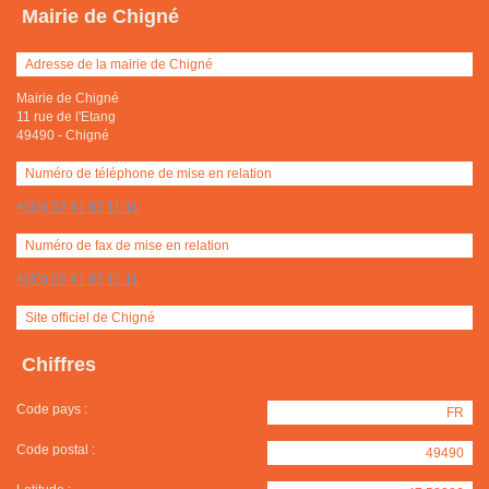
Mairie de Chigné
Adresse de la mairie de Chigné
Mairie de Chigné
11 rue de l'Etang
49490
-
Chigné
Numéro de téléphone de mise en relation
+(33) 02 41 82 11 11
Numéro de fax de mise en relation
+(33) 02 41 82 11 11
Site officiel de Chigné
Chiffres
Code pays :
FR
Code postal :
49490