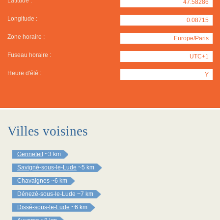
Latitude :
47.58286
Longitude :
0.08715
Zone horaire :
Europe/Paris
Fuseau horaire :
UTC+1
Heure d'été :
Y
Villes voisines
Genneteil
~3 km
Savigné-sous-le-Lude
~5 km
Chavaignes
~6 km
Dénezé-sous-le-Lude
~7 km
Dissé-sous-le-Lude
~6 km