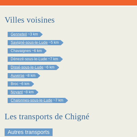
Villes voisines
Genneteil
~3 km
Savigné-sous-le-Lude
~5 km
Chavaignes
~6 km
Dénezé-sous-le-Lude
~7 km
Dissé-sous-le-Lude
~6 km
Auverse
~8 km
Broc
~6 km
Noyant
~8 km
Chalonnes-sous-le-Lude
~7 km
Les transports de Chigné
Autres transports