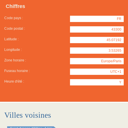
Chiffres
Code pays :
FR
Code postal :
43300
Latitude :
45.07192
Longitude :
3.53265
Zone horaire :
Europe/Paris
Fuseau horaire :
UTC+1
Heure d'été :
Y
Villes voisines