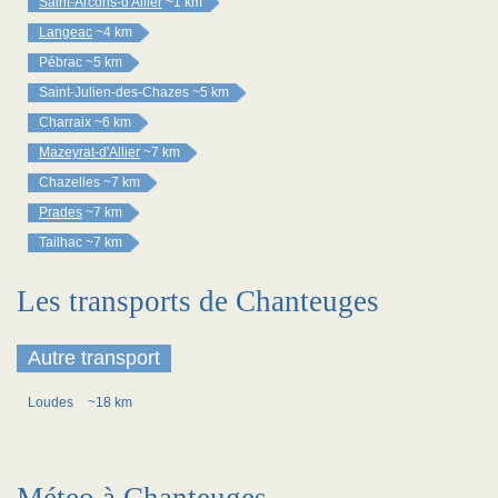
Saint-Arcons-d'Allier
~1 km
Langeac
~4 km
Pébrac
~5 km
Saint-Julien-des-Chazes
~5 km
Charraix
~6 km
Mazeyrat-d'Allier
~7 km
Chazelles
~7 km
Prades
~7 km
Tailhac
~7 km
Les transports de Chanteuges
Autre transport
Loudes
~18 km