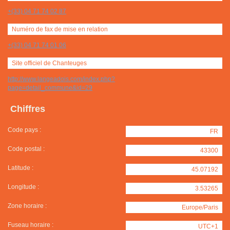
+(33) 04 71 74 02 87
Numéro de fax de mise en relation
+(33) 04 71 74 01 06
Site officiel de Chanteuges
http://www.langeadois.com/index.php?
page=detail_commune&id=29
Chiffres
Code pays :
FR
Code postal :
43300
Latitude :
45.07192
Longitude :
3.53265
Zone horaire :
Europe/Paris
Fuseau horaire :
UTC+1