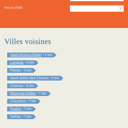
Heure d'été :
Y
Villes voisines
Saint-Arcons-d'Allier
~1 km
Langeac
~4 km
Pébrac
~5 km
Saint-Julien-des-Chazes
~5 km
Charraix
~6 km
Mazeyrat-d'Allier
~7 km
Chazelles
~7 km
Prades
~7 km
Tailhac
~7 km