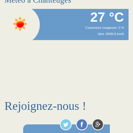
Méteo à Chanteuges
27 °C
Couverture nuageuse: 0 %
Vent: NNW 6 km/h
Rejoignez-nous !