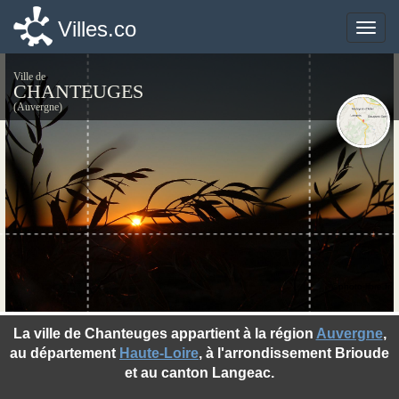
Villes.co
Villes.co
Toggle
Toggle
naviga
naviga
Ville de
CHANTEUGES
(Auvergne)
©photo-libre.fr
La ville de Chanteuges appartient à la région
Auvergne
,
au département
Haute-Loire
, à l'arrondissement Brioude
et au canton Langeac.