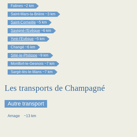
Fatines
~2 km
Saint-Mars-la-Brière
~3 km
Saint-Corneille
~5 km
Savigné-l'Evêque
~6 km
Yvré-l'Evêque
~5 km
Changé
~6 km
Sillé-le-Philippe
~9 km
Montfort-le-Gesnois
~7 km
Sargé-lès-le-Mans
~7 km
Les transports de Champagné
Autre transport
Arnage
~13 km