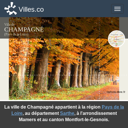
Villes.co
Villes.co
Toggle
Toggle
naviga
naviga
Ville de
CHAMPAGNÉ
(Pays de la Loire)
©photo-libre.fr
La ville de Champagné appartient à la région
Pays de la
Loire
, au département
Sarthe
, à l'arrondissement
Mamers et au canton Montfort-le-Gesnois.