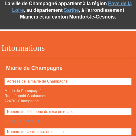
La ville de Champagné appartient à la région
Pays de la
Loire
, au département
Sarthe
, à l'arrondissement
Mamers et au canton Montfort-le-Gesnois.
Informations
Mairie de Champagné
Adresse de la mairie de Champagné
Mairie de Champagné
Rue Léopold Gouloumes
72470
-
Champagné
Numéro de téléphone de mise en relation
+(33) 02 43 89 50 14
Numéro de fax de mise en relation