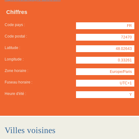
Chiffres
Code pays :
FR
Code postal :
72470
Latitude :
48.02643
Longitude :
0.33261
Zone horaire :
Europe/Paris
Fuseau horaire :
UTC+1
Heure d'été :
Y
Villes voisines