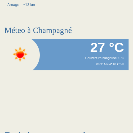
Arnage
~13 km
Méteo à Champagné
27 °C
Couverture nuageuse: 0 %
Vent: NNW 10 km/h