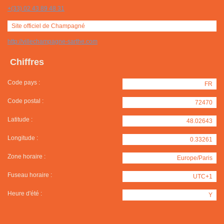
+(33) 02 43 89 48 31
Site officiel de Champagné
http://villechampagne-sarthe.com
Chiffres
Code pays :
FR
Code postal :
72470
Latitude :
48.02643
Longitude :
0.33261
Zone horaire :
Europe/Paris
Fuseau horaire :
UTC+1
Heure d'été :
Y