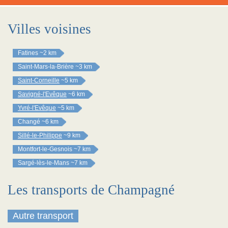
Villes voisines
Fatines
~2 km
Saint-Mars-la-Brière
~3 km
Saint-Corneille
~5 km
Savigné-l'Evêque
~6 km
Yvré-l'Evêque
~5 km
Changé
~6 km
Sillé-le-Philippe
~9 km
Montfort-le-Gesnois
~7 km
Sargé-lès-le-Mans
~7 km
Les transports de Champagné
Autre transport