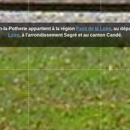
in-la-Potherie appartient à la région
Pays de la Loire
, au dé
Loire
, à l'arrondissement Segré et au canton Candé.