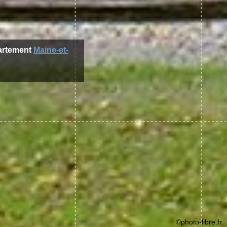
partement
Maine-et-
©photo-libre.fr