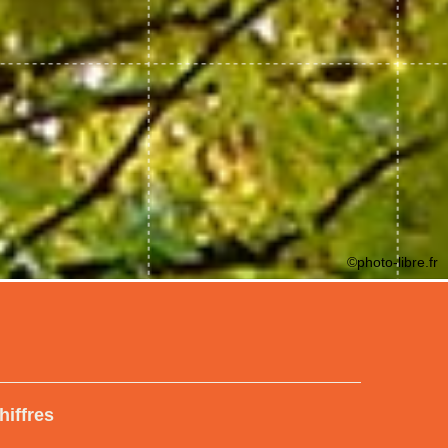
©photo-libre.fr
hiffres