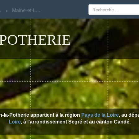
Loire
Loire
Maine-et-Loire
Maine-et-Loire
POTHERIE
in-la-Potherie appartient à la région
Pays de la Loire
, au dé
Loire
, à l'arrondissement Segré et au canton Candé.