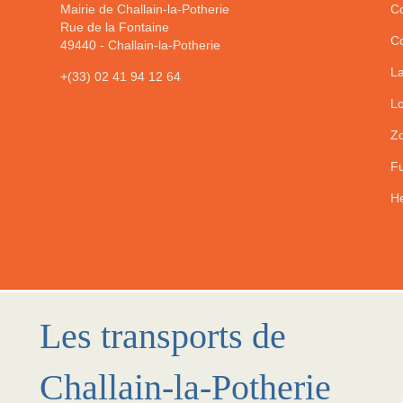
Mairie de Challain-la-Potherie
Co
Rue de la Fontaine
Co
49440
-
Challain-la-Potherie
La
+(33) 02 41 94 12 64
Lo
Zo
Fu
He
Les transports de
Challain-la-Potherie