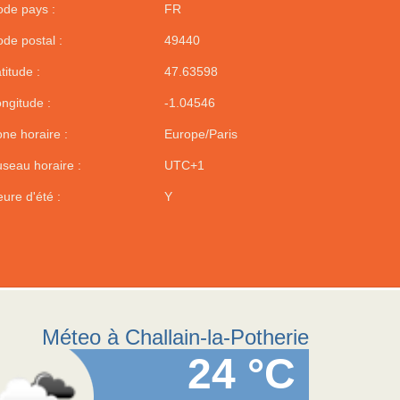
de pays :
FR
de postal :
49440
titude :
47.63598
ngitude :
-1.04546
ne horaire :
Europe/Paris
seau horaire :
UTC+1
ure d'été :
Y
Méteo à Challain-la-Potherie
24 °C