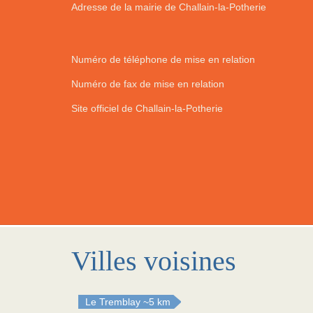
Adresse de la mairie de Challain-la-Potherie
Numéro de téléphone de mise en relation
Numéro de fax de mise en relation
Site officiel de Challain-la-Potherie
Villes voisines
Le Tremblay
~5 km