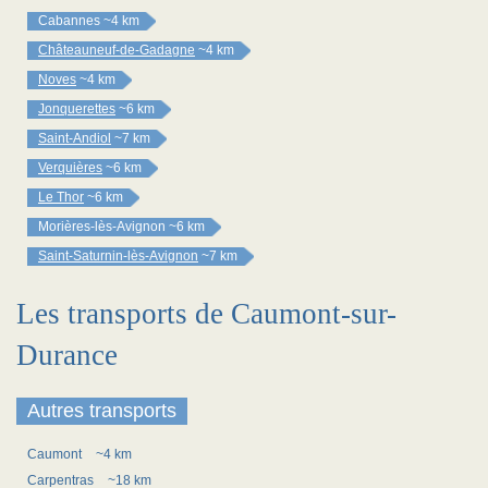
Cabannes
~4 km
Châteauneuf-de-Gadagne
~4 km
Noves
~4 km
Jonquerettes
~6 km
Saint-Andiol
~7 km
Verquières
~6 km
Le Thor
~6 km
Morières-lès-Avignon
~6 km
Saint-Saturnin-lès-Avignon
~7 km
Les transports de Caumont-sur-
Durance
Autres transports
Caumont
~4 km
Carpentras
~18 km