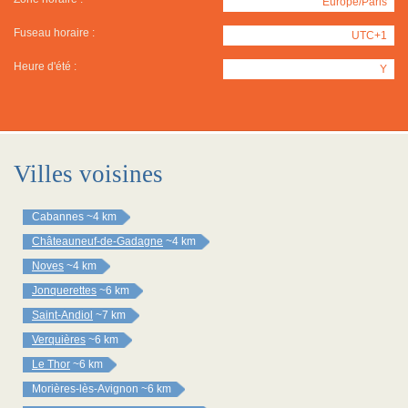
Europe/Paris
Fuseau horaire :
UTC+1
Heure d'été :
Y
Villes voisines
Cabannes
~4 km
Châteauneuf-de-Gadagne
~4 km
Noves
~4 km
Jonquerettes
~6 km
Saint-Andiol
~7 km
Verquières
~6 km
Le Thor
~6 km
Morières-lès-Avignon
~6 km