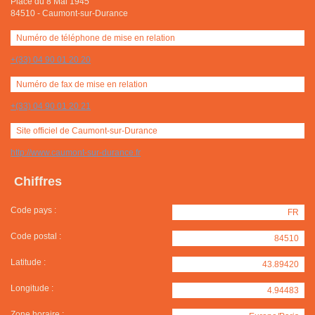
Place du 8 Mai 1945
84510
-
Caumont-sur-Durance
Numéro de téléphone de mise en relation
+(33) 04 90 01 20 20
Numéro de fax de mise en relation
+(33) 04 90 01 20 21
Site officiel de Caumont-sur-Durance
http://www.caumont-sur-durance.fr
Chiffres
Code pays :
FR
Code postal :
84510
Latitude :
43.89420
Longitude :
4.94483
Zone horaire :