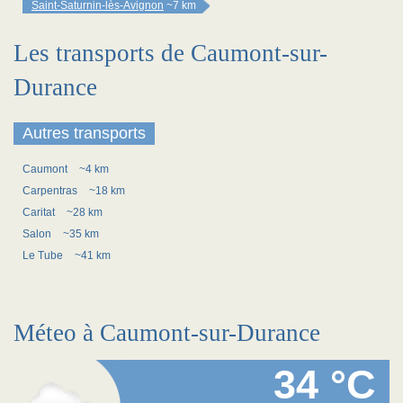
Saint-Saturnin-lès-Avignon
~7 km
Les transports de Caumont-sur-
Durance
Autres transports
Caumont
~4 km
Carpentras
~18 km
Caritat
~28 km
Salon
~35 km
Le Tube
~41 km
Méteo à Caumont-sur-Durance
34 °C