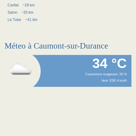
Caritat
~28 km
Salon
~35 km
Le Tube
~41 km
Méteo à Caumont-sur-Durance
34 °C
Couverture nuageuse: 26 %
Vent: ESE 4 km/h