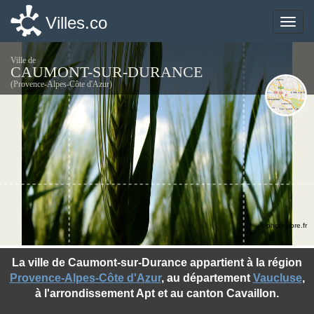
Villes.co
Villes.co
Toggle
Toggle
naviga
naviga
Ville de
CAUMONT-SUR-DURANCE
(Provence-Alpes-Côte d'Azur)
©photo-libre.fr
La ville de Caumont-sur-Durance appartient à la région
Provence-Alpes-Côte d'Azur
, au département
Vaucluse
,
à l'arrondissement Apt et au canton Cavaillon.