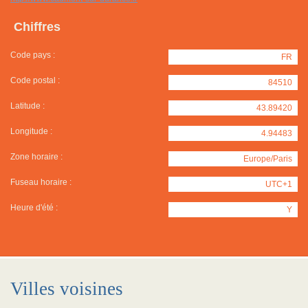
Chiffres
Code pays :
FR
Code postal :
84510
Latitude :
43.89420
Longitude :
4.94483
Zone horaire :
Europe/Paris
Fuseau horaire :
UTC+1
Heure d'été :
Y
Villes voisines