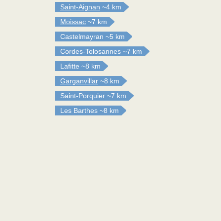
Saint-Aignan
~4 km
Moissac
~7 km
Castelmayran
~5 km
Cordes-Tolosannes
~7 km
Lafitte
~8 km
Garganvillar
~8 km
Saint-Porquier
~7 km
Les Barthes
~8 km