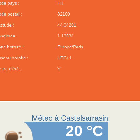
de pays :
FR
de postal :
82100
titude :
44.04201
ngitude :
1.10534
ne horaire :
Europe/Paris
seau horaire :
UTC+1
ure d'été :
Y
Méteo à Castelsarrasin
20 °C