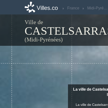
Villes.co
Villes.co
France
France
Midi-Pyrénées
Midi-Pyrénées
Ville de
CASTELSARRA
(Midi-Pyrénées)
La ville de Castels
La ville de Castelsar