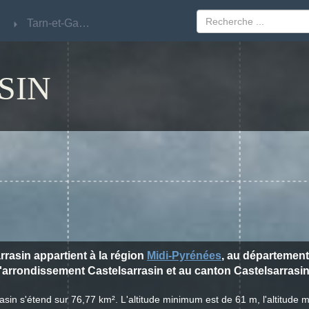
Tarn-et-Garonne
Tarn-et-Garonne
SIN
arrasin appartient à la région
Midi-Pyrénées
, au départemen
l'arrondissement Castelsarrasin et au canton Castelsarrasin
rasin s'étend sur 76,77 km². L'altitude minimum est de 61 m, l'altitud