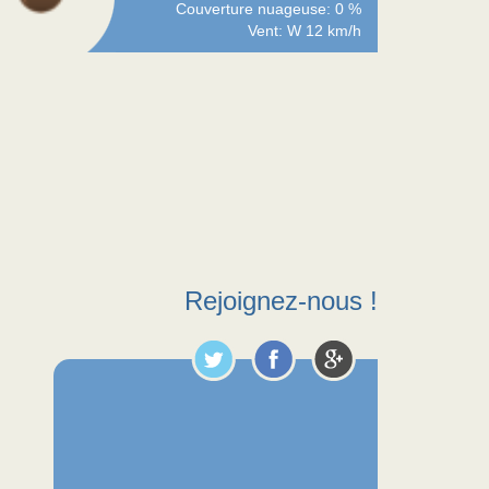
Couverture nuageuse: 0 %
Vent: W 12 km/h
Rejoignez-nous !