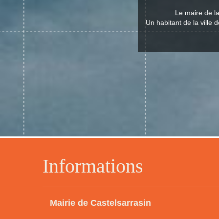
Le maire de l
Un habitant de la ville 
Informations
Mairie de Castelsarrasin