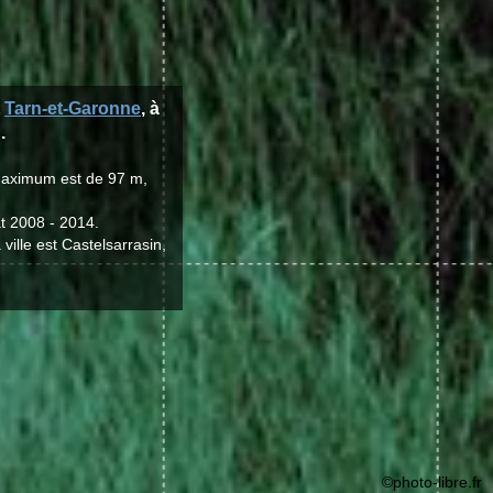
t
Tarn-et-Garonne
, à
.
e maximum est de 97 m,
t 2008 - 2014.
ville est Castelsarrasin,
©photo-libre.fr