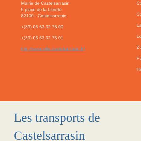
Mairie de Castelsarrasin
Co
5 place de la Liberté
Co
82100
-
Castelsarrasin
La
+(33) 05 63 32 75 00
Lo
+(33) 05 63 32 75 01
Zo
http://www.ville-castelsarrasin.fr/
Fu
He
Les transports de
Castelsarrasin