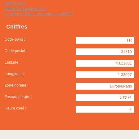
http://www.cc-
volvestre.fr/article.php3?
id_article=31&retour=rubrique.php3%3F
Chiffres
Code pays :
FR
Code postal :
31310
Latitude :
43.21601
Longitude :
1.33097
Zone horaire :
Europe/Paris
Fuseau horaire :
UTC+1
Heure d'été :
Y