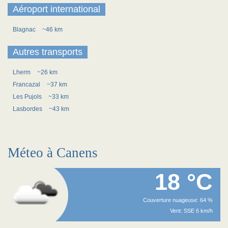
Aéroport international
Blagnac
~46 km
Autres transports
Lherm
~26 km
Francazal
~37 km
Les Pujols
~33 km
Lasbordes
~43 km
Méteo à Canens
18 °C
Couverture nuageuse: 64 %
Vent: SSE 6 km/h