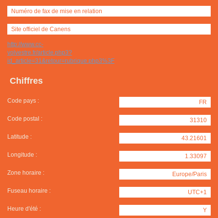
Numéro de fax de mise en relation
Site officiel de Canens
http://www.cc-
volvestre.fr/article.php3?
id_article=31&retour=rubrique.php3%3F
Chiffres
Code pays :
FR
Code postal :
31310
Latitude :
43.21601
Longitude :
1.33097
Zone horaire :
Europe/Paris
Fuseau horaire :
UTC+1
Heure d'été :
Y