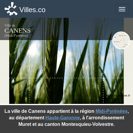
Villes.co
Villes.co
Toggle
Toggle
naviga
naviga
Ville de
CANENS
(Midi-Pyrénées)
©photo-libre.fr
La ville de Canens appartient à la région
Midi-Pyrénées
,
au département
Haute-Garonne
, à l'arrondissement
Muret et au canton Montesquieu-Volvestre.