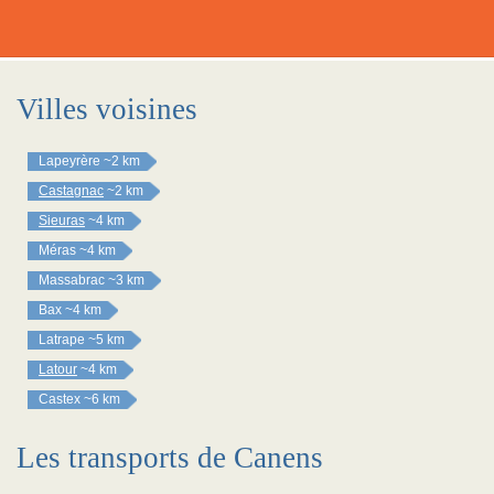
Villes voisines
Lapeyrère
~2 km
Castagnac
~2 km
Sieuras
~4 km
Méras
~4 km
Massabrac
~3 km
Bax
~4 km
Latrape
~5 km
Latour
~4 km
Castex
~6 km
Les transports de Canens