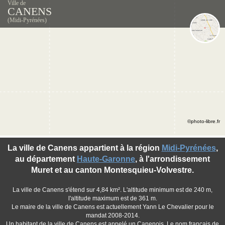
Ville de
CANENS
(Midi-Pyrénées)
©photo-libre.fr
La ville de Canens appartient à la région
Midi-Pyrénées
,
au département
Haute-Garonne
, à l'arrondissement
Muret et au canton Montesquieu-Volvestre.
La ville de Canens s'étend sur 4,84 km². L'altitude minimum est de 240 m,
l'altitude maximum est de 361 m.
Le maire de la ville de Canens est actuellement Yann Le Chevalier pour le
mandat 2008-2014.
Un habitant de la ville de Canens est appelé un Canenois. Le nom français de