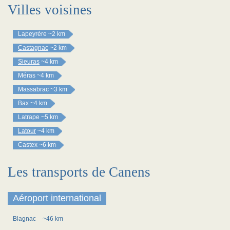
Villes voisines
Lapeyrère
~2 km
Castagnac
~2 km
Sieuras
~4 km
Méras
~4 km
Massabrac
~3 km
Bax
~4 km
Latrape
~5 km
Latour
~4 km
Castex
~6 km
Les transports de Canens
Aéroport international
Blagnac
~46 km