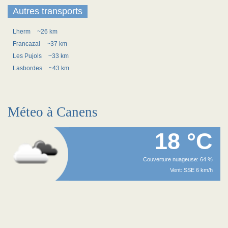
Autres transports
Lherm
~26 km
Francazal
~37 km
Les Pujols
~33 km
Lasbordes
~43 km
Méteo à Canens
18 °C
Couverture nuageuse: 64 %
Vent: SSE 6 km/h