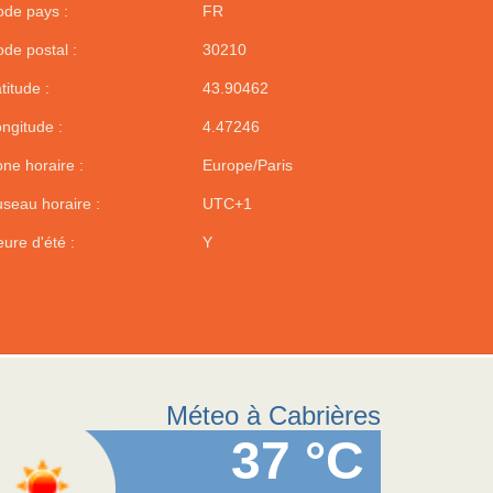
de pays :
FR
de postal :
30210
titude :
43.90462
ngitude :
4.47246
ne horaire :
Europe/Paris
seau horaire :
UTC+1
ure d'été :
Y
Méteo à Cabrières
37 °C