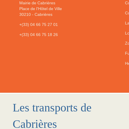
Mairie de Cabrières
Co
Place de l'Hôtel de Ville
Co
30210
-
Cabrières
La
+(33) 04 66 75 27 01
Lo
+(33) 04 66 75 18 26
Zo
Fu
He
Les transports de
Cabrières