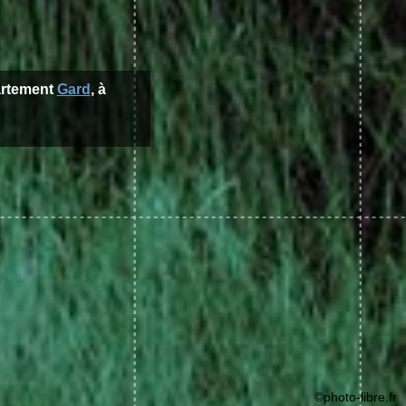
artement
Gard
, à
©photo-libre.fr