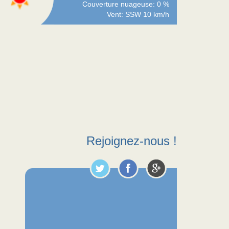
Couverture nuageuse: 0 %
Vent: SSW 10 km/h
Rejoignez-nous !