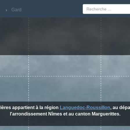
lon
lon
Gard
Gard
rières appartient à la région
Languedoc-Roussillon
, au dép
l'arrondissement Nîmes et au canton Marguerittes.