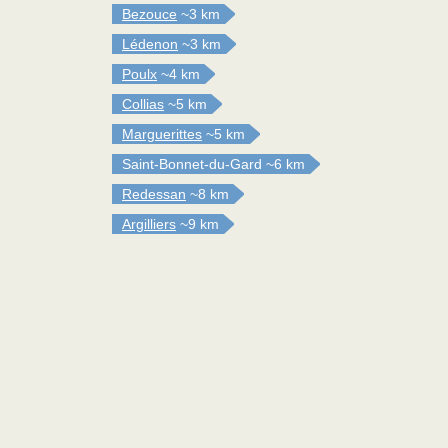
Bezouce
~3 km
Lédenon
~3 km
Poulx
~4 km
Collias
~5 km
Marguerittes
~5 km
Saint-Bonnet-du-Gard
~6 km
Redessan
~8 km
Argilliers
~9 km