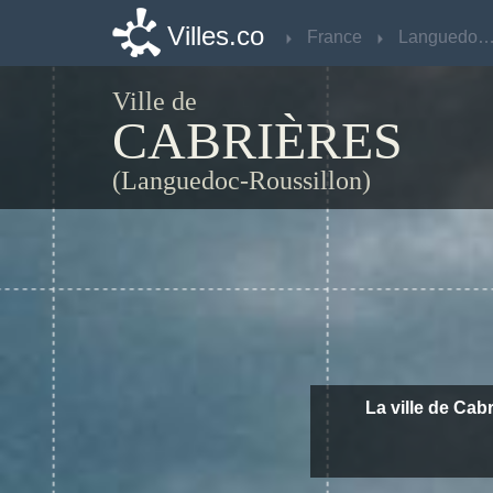
Villes.co
Villes.co
France
France
Languedoc-Roussil
Languedoc-Roussil
Ville de
CABRIÈRES
(Languedoc-Roussillon)
La ville de Cab