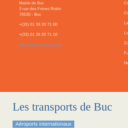
Mairie de Buc
Co
3 rue des Frères Robin
Co
78530
-
Buc
La
+(33) 01 39 20 71 00
Lo
+(33) 01 39 20 71 10
Zo
http://www.mairie-buc.fr
Fu
He
Les transports de Buc
Aéroports internationaux