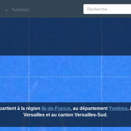
Yvelines
Yvelines
partient à la région
Ile-de-France
, au département
Yvelines
,
Versailles et au canton Versailles-Sud.