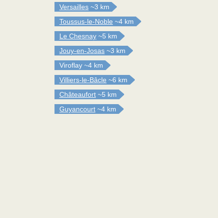
Versailles
~3 km
Toussus-le-Noble
~4 km
Le Chesnay
~5 km
Jouy-en-Josas
~3 km
Viroflay
~4 km
Villiers-le-Bâcle
~6 km
Châteaufort
~5 km
Guyancourt
~4 km