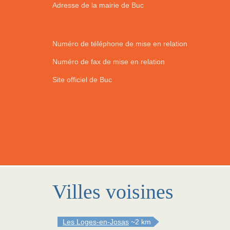
Adresse de la mairie de Buc
Numéro de téléphone de mise en relation
Numéro de fax de mise en relation
Site officiel de Buc
Villes voisines
Les Loges-en-Josas
~2 km