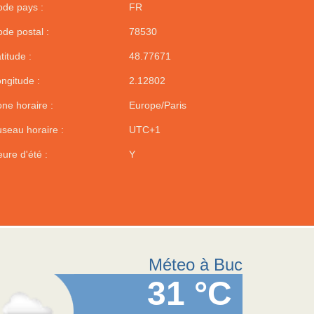
de pays :
FR
de postal :
78530
titude :
48.77671
ngitude :
2.12802
ne horaire :
Europe/Paris
seau horaire :
UTC+1
ure d'été :
Y
Méteo à Buc
31 °C