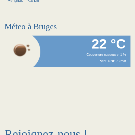
Merignac
~10 km
Méteo à Bruges
22 °C
Couverture nuageuse: 1 %
Vent: NNE 7 km/h
Rejoignez-nous !