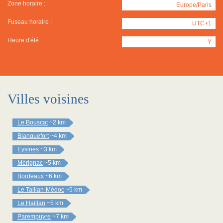
Zone horaire :
Europe/Paris
Fuseau horaire :
UTC+1
Heure d'été :
Y
Villes voisines
Le Bouscat
~2 km
Blanquefort
~4 km
Eysines
~3 km
Mérignac
~5 km
Bordeaux
~6 km
Le Taillan-Médoc
~5 km
Le Haillan
~5 km
Parempuyre
~7 km