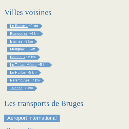
Villes voisines
Le Bouscat
~2 km
Blanquefort
~4 km
Eysines
~3 km
Mérignac
~5 km
Bordeaux
~6 km
Le Taillan-Médoc
~5 km
Le Haillan
~5 km
Parempuyre
~7 km
Talence
~8 km
Les transports de Bruges
Aéroport international