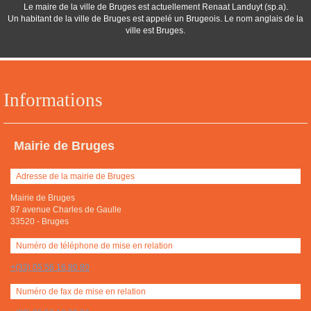
Le maire de la ville de Bruges est actuellement Renaat Landuyt (sp.a).
Un habitant de la ville de Bruges est appelé un Brugeois. Le nom anglais de la
ville est Bruges.
Informations
Mairie de Bruges
Adresse de la mairie de Bruges
Mairie de Bruges
87 avenue Charles de Gaulle
33520
-
Bruges
Numéro de téléphone de mise en relation
+(33) 05 56 16 80 80
Numéro de fax de mise en relation