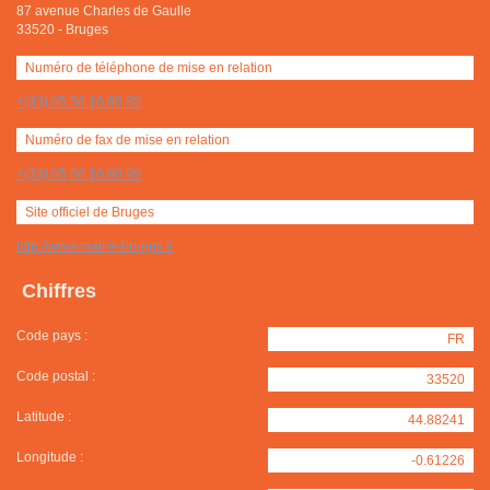
87 avenue Charles de Gaulle
33520
-
Bruges
Numéro de téléphone de mise en relation
+(33) 05 56 16 80 80
Numéro de fax de mise en relation
+(33) 05 56 16 80 99
Site officiel de Bruges
http://www.mairie-bruges.fr
Chiffres
Code pays :
FR
Code postal :
33520
Latitude :
44.88241
Longitude :
-0.61226