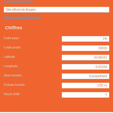
+(33) 05 56 16 80 99
Site officiel de Bruges
http://www.mairie-bruges.fr
Chiffres
Code pays :
FR
Code postal :
33520
Latitude :
44.88241
Longitude :
-0.61226
Zone horaire :
Europe/Paris
Fuseau horaire :
UTC+1
Heure d'été :
Y