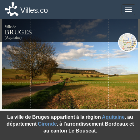
Villes.co
Villes.co
Toggle
Toggle
naviga
naviga
Ville de
BRUGES
(Aquitaine)
©photo-libre.fr
La ville de Bruges appartient à la région
Aquitaine
, au
département
Gironde
, à l'arrondissement Bordeaux et
au canton Le Bouscat.