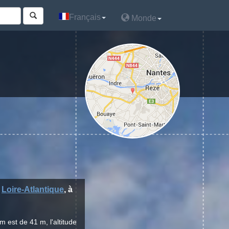
Français
Français
Monde
Monde
t
Loire-Atlantique
, à
 est de 41 m, l'altitude