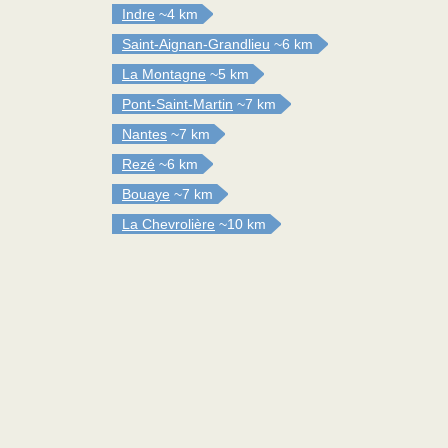
Indre
~4 km
Saint-Aignan-Grandlieu
~6 km
La Montagne
~5 km
Pont-Saint-Martin
~7 km
Nantes
~7 km
Rezé
~6 km
Bouaye
~7 km
La Chevrolière
~10 km