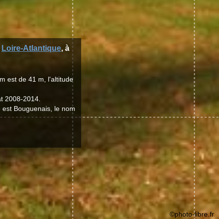
t
Loire-Atlantique
, à
 est de 41 m, l'altitude
at 2008-2014.
le est Bouguenais, le nom
©photo-libre.fr