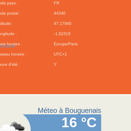
de pays :
FR
de postal :
44340
titude :
47.17940
ngitude :
-1.62319
ne horaire :
Europe/Paris
commune/
seau horaire :
UTC+1
ure d'été :
Y
Méteo à Bouguenais
16 °C