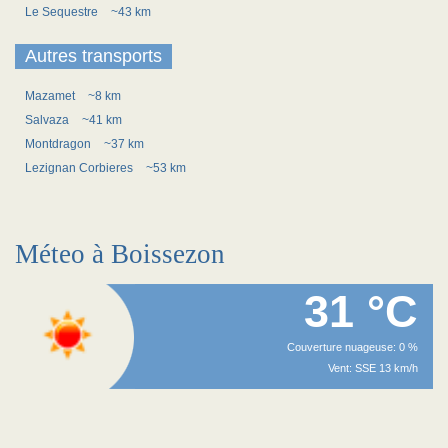
Le Sequestre
~43 km
Autres transports
Mazamet
~8 km
Salvaza
~41 km
Montdragon
~37 km
Lezignan Corbieres
~53 km
Méteo à Boissezon
31 °C
Couverture nuageuse: 0 %
Vent: SSE 13 km/h