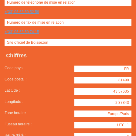
Numéro de téléphone de mise en relation
+(33) 05 63 50 52 59
Numéro de fax de mise en relation
+(33) 05 63 50 74 15
Site officiel de Boissezon
Chiffres
Code pays :
FR
Code postal :
81490
Latitude :
43.57635
Longitude :
2.37843
Zone horaire :
Europe/Paris
Fuseau horaire :
UTC+1
Heure d'été :