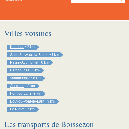
Y
Villes voisines
Noailhac
~2 km
Saint-Salvy-de-la-Balme
~4 km
Payrin-Augmontel
~6 km
Cambounès
~5 km
Valdurenque
~6 km
Aussillon
~8 km
Pont-de-Larn
~8 km
Bout-du-Pont-de-Larn
~9 km
Le Rialet
~7 km
Les transports de Boissezon