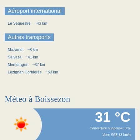
Aéroport international
Le Sequestre
~43 km
Autres transports
Mazamet
~8 km
Salvaza
~41 km
Montdragon
~37 km
Lezignan Corbieres
~53 km
Méteo à Boissezon
31 °C
Couverture nuageuse: 0 %
Vent: SSE 13 km/h