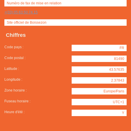
Numéro de fax de mise en relation
+(33) 05 63 50 74 15
Site officiel de Boissezon
Chiffres
Code pays :
FR
Code postal :
81490
Latitude :
43.57635
Longitude :
2.37843
Zone horaire :
Europe/Paris
Fuseau horaire :
UTC+1
Heure d'été :
Y