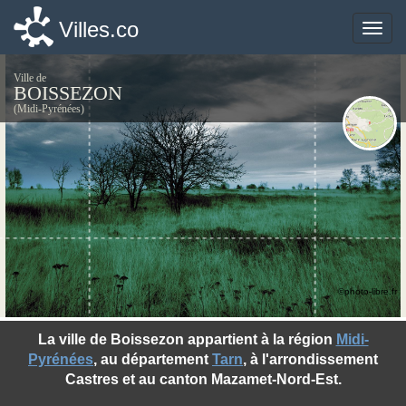
Villes.co
Villes.co
Toggle
Toggle
naviga
naviga
Ville de
BOISSEZON
(Midi-Pyrénées)
©photo-libre.fr
La ville de Boissezon appartient à la région
Midi-
Pyrénées
, au département
Tarn
, à l'arrondissement
Castres et au canton Mazamet-Nord-Est.