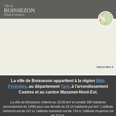
Ville de
BOISSEZON
(Midi-Pyrénées)
©photo-libre.fr
La ville de Boissezon appartient à la région
Midi-
Pyrénées
, au département
Tarn
, à l'arrondissement
Castres et au canton Mazamet-Nord-Est.
La ville de Boissezon s'étend sur 19,36 km² et compte 390 habitants
(recensement de 1999) pour une densité de 20,14 habitants par km². L'altitude
minimum est de 247 m, l'altitude maximum est de 734 m, l'altitude moyenne est
de 314 m.