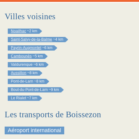
Villes voisines
Noailhac
~2 km
Saint-Salvy-de-la-Balme
~4 km
Payrin-Augmontel
~6 km
Cambounès
~5 km
Valdurenque
~6 km
Aussillon
~8 km
Pont-de-Larn
~8 km
Bout-du-Pont-de-Larn
~9 km
Le Rialet
~7 km
Les transports de Boissezon
Aéroport international