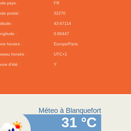
de pays :
FR
de postal :
32270
titude :
43.67114
ngitude :
0.80447
ne horaire :
Europe/Paris
seau horaire :
UTC+1
ure d'été :
Y
Méteo à Blanquefort
31 °C