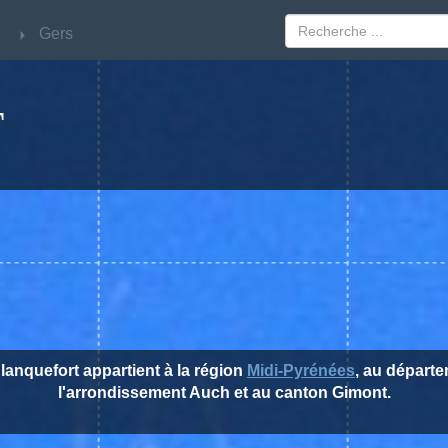
Gers
Gers
T
Blanquefort appartient à la région
Midi-Pyrénées
, au départ
l'arrondissement Auch et au canton Gimont.