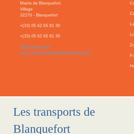
Mairie de Blanquefort
Co
Village
Co
32270
-
Blanquefort
La
+(33) 05 62 65 81 30
Lo
+(33) 05 62 65 81 30
Zo
http://www.ccag-
gers.com/communes/blanquefort.htm
Fu
He
Les transports de
Blanquefort