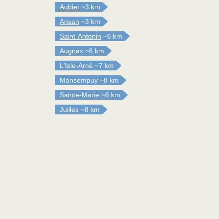
Aubiet
~3 km
Ansan
~3 km
Saint-Antonin
~6 km
Augnax
~6 km
L'Isle-Arné
~7 km
Mansempuy
~8 km
Sainte-Marie
~6 km
Juilles
~8 km