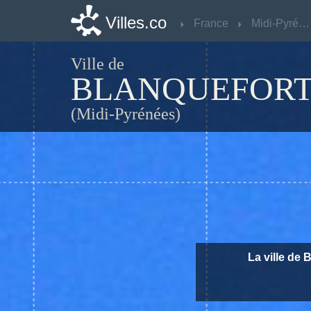
Villes.co
Villes.co
France
France
Midi-Pyrénées
Midi-Pyrénées
Ville de
BLANQUEFOR
(Midi-Pyrénées)
La ville de 