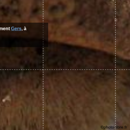
ement
Gers
, à
©photo-libre.fr