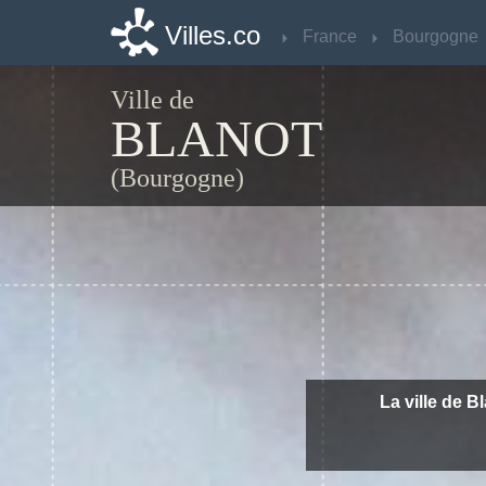
Villes.co
Villes.co
France
France
Bourgogne
Bourgogne
Ville de
BLANOT
(Bourgogne)
La ville de B