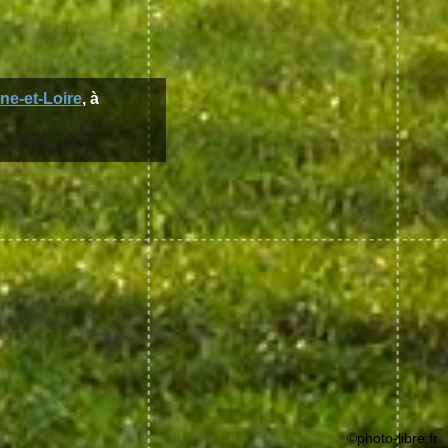
ne-et-Loire
, à
©photo-libre.fr