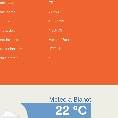
de pays :
FR
de postal :
71250
titude :
46.47399
ngitude :
4.73479
ne horaire :
Europe/Paris
seau horaire :
UTC+1
ure d'été :
Y
Méteo à Blanot
22 °C