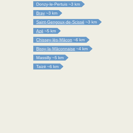
Donzy-le-Pertuis
~3 km
Bray
~3 km
Saint-Gengoux-de-Scissé
~3 km
Azé
~5 km
Chissey-lès-Mâcon
~6 km
Bissy-la-Mâconnaise
~4 km
Massilly
~5 km
Taizé
~6 km