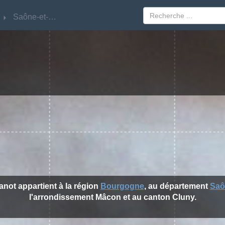
Saône-et-Loire
Saône-et-Loire
lanot appartient à la région
Bourgogne
, au département
Saô
l'arrondissement Mâcon et au canton Cluny.