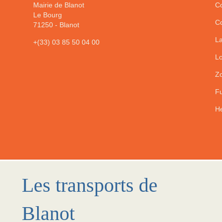
Mairie de Blanot
Co
Le Bourg
Co
71250
-
Blanot
La
+(33) 03 85 50 04 00
Lo
Zo
Fu
He
Les transports de
Blanot