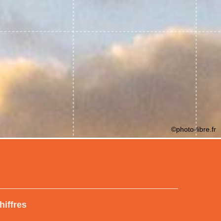
©photo-libre.fr
hiffres