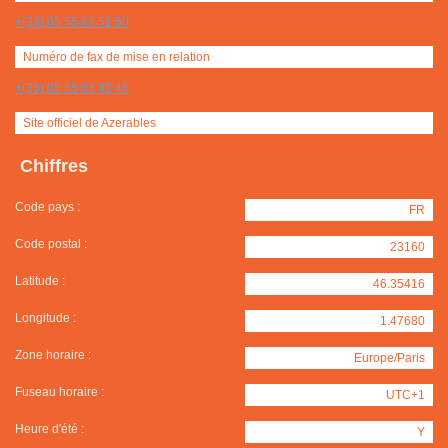
+(33) 05 55 63 51 50
Numéro de fax de mise en relation
+(33) 05 55 63 42 46
Site officiel de Azerables
Chiffres
Code pays :
FR
Code postal :
23160
Latitude :
46.35416
Longitude :
1.47680
Zone horaire :
Europe/Paris
Fuseau horaire :
UTC+1
Heure d'été :
Y