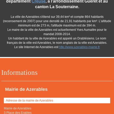
département
Creuse
, à l'arrondissement Guéret et au
canton La Souterraine.
La ville de Azerables s'étend sur 39,44 km² et compte 864 habitants
(recensement de 2007) pour une densité de 21,91 habitants par km². L'altitude
minimum est de 273 m, l'altitude maximum est de 394 m.
Le maire de la ville de Azerables est actuellement Yves Aumaitre pour le
mandat 2008-2014.
Un habitant de la ville de Azerables est appelé un Drablésiens. Le nom
français de la ville est Azerables, le nom anglais de la ville est Azerables.
Le site Internet de Azerables est
http://www.azerables-mairie.fr
Informations
Mairie de Azerables
Adresse de la mairie de Azerables
Mairie de Azerables
3 Place des Erables