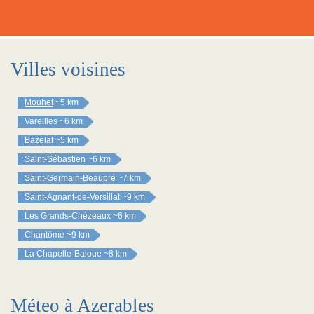
Villes voisines
Mouhet
~5 km
Vareilles
~6 km
Bazelat
~5 km
Saint-Sébastien
~6 km
Saint-Germain-Beaupré
~7 km
Saint-Agnant-de-Versillat
~9 km
Les Grands-Chézeaux
~6 km
Chantôme
~9 km
La Chapelle-Baloue
~8 km
Méteo à Azerables