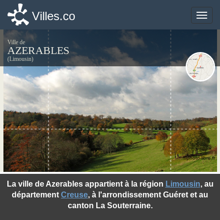
Villes.co
Villes.co
Toggle
Toggle
naviga
naviga
Ville de
AZERABLES
(Limousin)
©photo-libre.fr
La ville de Azerables appartient à la région
Limousin
, au
département
Creuse
, à l'arrondissement Guéret et au
canton La Souterraine.