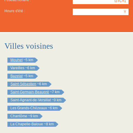
Fuseau horaire :
UTC+1
Heure d'été :
Y
Villes voisines
Mouhet
~5 km
Vareilles
~6 km
Bazelat
~5 km
Saint-Sébastien
~6 km
Saint-Germain-Beaupré
~7 km
Saint-Agnant-de-Versillat
~9 km
Les Grands-Chézeaux
~6 km
Chantôme
~9 km
La Chapelle-Baloue
~8 km