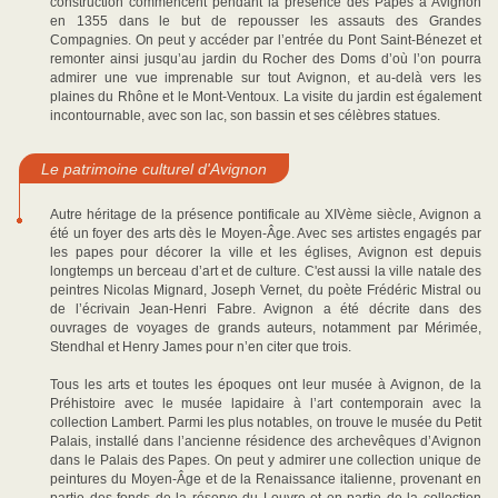
construction commencent pendant la présence des Papes à Avignon
en 1355 dans le but de repousser les assauts des Grandes
Compagnies. On peut y accéder par l’entrée du Pont Saint-Bénezet et
remonter ainsi jusqu’au jardin du Rocher des Doms d’où l’on pourra
admirer une vue imprenable sur tout Avignon, et au-delà vers les
plaines du Rhône et le Mont-Ventoux. La visite du jardin est également
incontournable, avec son lac, son bassin et ses célèbres statues.
Le patrimoine culturel d'Avignon
Autre héritage de la présence pontificale au XIVème siècle, Avignon a
été un foyer des arts dès le Moyen-Âge. Avec ses artistes engagés par
les papes pour décorer la ville et les églises, Avignon est depuis
longtemps un berceau d’art et de culture. C'est aussi la ville natale des
peintres Nicolas Mignard, Joseph Vernet, du poète Frédéric Mistral ou
de l’écrivain Jean-Henri Fabre. Avignon a été décrite dans des
ouvrages de voyages de grands auteurs, notamment par Mérimée,
Stendhal et Henry James pour n’en citer que trois.
Tous les arts et toutes les époques ont leur musée à Avignon, de la
Préhistoire avec le musée lapidaire à l’art contemporain avec la
collection Lambert. Parmi les plus notables, on trouve le musée du Petit
Palais, installé dans l’ancienne résidence des archevêques d’Avignon
dans le Palais des Papes. On peut y admirer une collection unique de
peintures du Moyen-Âge et de la Renaissance italienne, provenant en