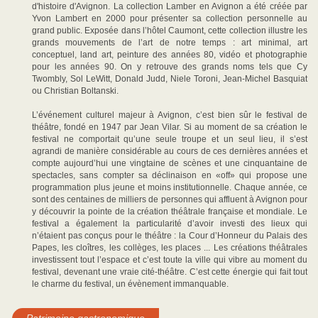
d'histoire d'Avignon. La collection Lamber en Avignon a été créée par
Yvon Lambert en 2000 pour présenter sa collection personnelle au
grand public. Exposée dans l’hôtel Caumont, cette collection illustre les
grands mouvements de l’art de notre temps : art minimal, art
conceptuel, land art, peinture des années 80, vidéo et photographie
pour les années 90. On y retrouve des grands noms tels que Cy
Twombly, Sol LeWitt, Donald Judd, Niele Toroni, Jean-Michel Basquiat
ou Christian Boltanski.
L’événement culturel majeur à Avignon, c’est bien sûr le festival de
théâtre, fondé en 1947 par Jean Vilar. Si au moment de sa création le
festival ne comportait qu’une seule troupe et un seul lieu, il s’est
agrandi de manière considérable au cours de ces dernières années et
compte aujourd’hui une vingtaine de scènes et une cinquantaine de
spectacles, sans compter sa déclinaison en «off» qui propose une
programmation plus jeune et moins institutionnelle. Chaque année, ce
sont des centaines de milliers de personnes qui affluent à Avignon pour
y découvrir la pointe de la création théâtrale française et mondiale. Le
festival a également la particularité d’avoir investi des lieux qui
n’étaient pas conçus pour le théâtre : la Cour d’Honneur du Palais des
Papes, les cloîtres, les collèges, les places ... Les créations théâtrales
investissent tout l’espace et c’est toute la ville qui vibre au moment du
festival, devenant une vraie cité-théâtre. C’est cette énergie qui fait tout
le charme du festival, un évènement immanquable.