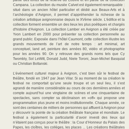
partie des fonds de la réserve du Louvre et en partie de la collection
Campana. La collection du musée Calvet est également remarquable :
situé dans un ancien hôtel particulier et dédié aux Beaux-Arts et à
l’archéologie d’Avignon, il permet d’appréhender la richesse de la
création artistique avignonnaise depuis le XVème siècle. L'édifice et la
collection forment ensemble un des lieux les plus poétiques et chargés
d'histoire d'Avignon. La collection Lamber en Avignon a été créée par
Yvon Lambert en 2000 pour présenter sa collection personnelle au
grand public. Exposée dans l’hôtel Caumont, cette collection illustre les
grands mouvements de l’art de notre temps : art minimal, art
conceptuel, land art, peinture des années 80, vidéo et photographie
pour les années 90. On y retrouve des grands noms tels que Cy
Twombly, Sol LeWitt, Donald Judd, Niele Toroni, Jean-Michel Basquiat
ou Christian Boltanski.
L’événement culturel majeur à Avignon, c’est bien sûr le festival de
théâtre, fondé en 1947 par Jean Vilar. Si au moment de sa création le
festival ne comportait qu’une seule troupe et un seul lieu, il s’est
agrandi de manière considérable au cours de ces dernières années et
compte aujourd’hui une vingtaine de scènes et une cinquantaine de
spectacles, sans compter sa déclinaison en «off» qui propose une
programmation plus jeune et moins institutionnelle. Chaque année, ce
sont des centaines de milliers de personnes qui affluent à Avignon pour
y découvrir la pointe de la création théâtrale française et mondiale. Le
festival a également la particularité d’avoir investi des lieux qui
n’étaient pas conçus pour le théâtre : la Cour d’Honneur du Palais des
Papes, les cloîtres, les collèges, les places ... Les créations théâtrales