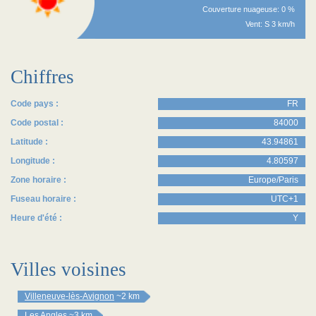
Couverture nuageuse: 0 %
Vent: S 3 km/h
Chiffres
Code pays :
FR
Code postal :
84000
Latitude :
43.94861
Longitude :
4.80597
Zone horaire :
Europe/Paris
Fuseau horaire :
UTC+1
Heure d'été :
Y
Villes voisines
Villeneuve-lès-Avignon
~2 km
Les Angles
~3 km