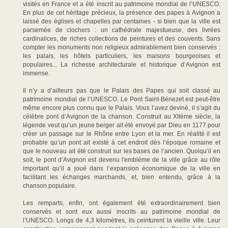
visités en France et a été inscrit au patrimoine mondial de l’UNESCO.
En plus de cet héritage précieux, la présence des papes à Avignon a
laissé des églises et chapelles par centaines - si bien que la ville est
parsemée de clochers : un cathédrale majestueuse, des livrées
cardinalices, de riches collections de peintures et des couvents. Sans
compter les monuments non religieux admirablement bien conservés :
les palais, les hôtels particuliers, les maisons bourgeoises et
populaires... La richesse architecturale et historique d’Avignon est
immense.
Il n’y a d’ailleurs pas que le Palais des Papes qui soit classé au
patrimoine mondial de l’UNESCO. Le Pont Saint-Bénezet est peut-être
même encore plus connu que le Palais. Vous l’avez deviné, il s’agit du
célèbre pont d’Avignon de la chanson. Construit au XIIème siècle, la
légende veut qu’un jeune berger ait été envoyé par Dieu en 1177 pour
créer un passage sur le Rhône entre Lyon et la mer. En réalité il est
probable qu’un pont ait existé à cet endroit dès l’époque romaine et
que le nouveau ait été construit sur les bases de l’ancien. Quoiqu’il en
soit, le pont d’Avignon est devenu l'emblème de la ville grâce au rôle
important qu’il a joué dans l’expansion économique de la ville en
facilitant les échanges marchands, et, bien entendu, grâce à la
chanson populaire.
Les remparts, enfin, ont également été extraordinairement bien
conservés et sont eux aussi inscrits au patrimoine mondial de
l’UNESCO. Longs de 4,3 kilomètres, ils ceinturent la vieille ville. Leur