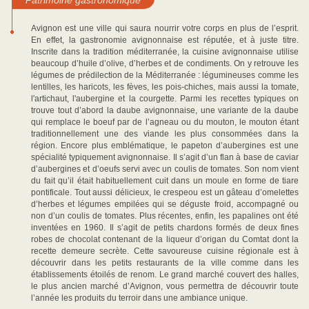
Patrimoine gastronomique
Avignon est une ville qui saura nourrir votre corps en plus de l’esprit.
En effet, la gastronomie avignonnaise est réputée, et à juste titre.
Inscrite dans la tradition méditerranée, la cuisine avignonnaise utilise
beaucoup d’huile d’olive, d’herbes et de condiments. On y retrouve les
légumes de prédilection de la Méditerranée : légumineuses comme les
lentilles, les haricots, les fèves, les pois-chiches, mais aussi la tomate,
l'artichaut, l'aubergine et la courgette. Parmi les recettes typiques on
trouve tout d’abord la daube avignonnaise, une variante de la daube
qui remplace le boeuf par de l’agneau ou du mouton, le mouton étant
traditionnellement une des viande les plus consommées dans la
région. Encore plus emblématique, le papeton d’aubergines est une
spécialité typiquement avignonnaise. Il s’agit d’un flan à base de caviar
d’aubergines et d’oeufs servi avec un coulis de tomates. Son nom vient
du fait qu’il était habituellement cuit dans un moule en forme de tiare
pontificale. Tout aussi délicieux, le crespeou est un gâteau d’omelettes
d’herbes et légumes empilées qui se déguste froid, accompagné ou
non d’un coulis de tomates. Plus récentes, enfin, les papalines ont été
inventées en 1960. Il s’agit de petits chardons formés de deux fines
robes de chocolat contenant de la liqueur d’origan du Comtat dont la
recette demeure secrète. Cette savoureuse cuisine régionale est à
découvrir dans les petits restaurants de la ville comme dans les
établissements étoilés de renom. Le grand marché couvert des halles,
le plus ancien marché d’Avignon, vous permettra de découvrir toute
l’année les produits du terroir dans une ambiance unique.