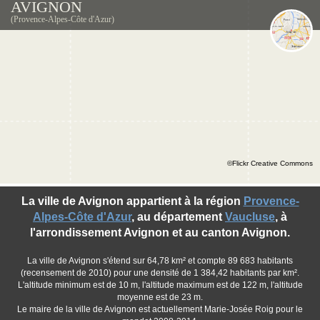
AVIGNON
(Provence-Alpes-Côte d'Azur)
©Flickr Creative Commons
La ville de Avignon appartient à la région
Provence-
Alpes-Côte d'Azur
, au département
Vaucluse
, à
l'arrondissement Avignon et au canton Avignon.
La ville de Avignon s'étend sur 64,78 km² et compte 89 683 habitants
(recensement de 2010) pour une densité de 1 384,42 habitants par km².
L'altitude minimum est de 10 m, l'altitude maximum est de 122 m, l'altitude
moyenne est de 23 m.
Le maire de la ville de Avignon est actuellement Marie-Josée Roig pour le