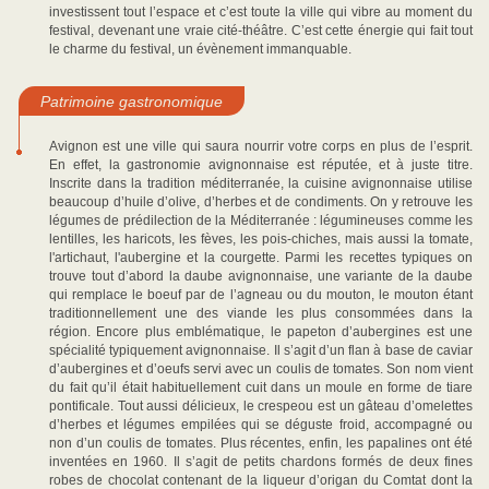
investissent tout l’espace et c’est toute la ville qui vibre au moment du
festival, devenant une vraie cité-théâtre. C’est cette énergie qui fait tout
le charme du festival, un évènement immanquable.
Patrimoine gastronomique
Avignon est une ville qui saura nourrir votre corps en plus de l’esprit.
En effet, la gastronomie avignonnaise est réputée, et à juste titre.
Inscrite dans la tradition méditerranée, la cuisine avignonnaise utilise
beaucoup d’huile d’olive, d’herbes et de condiments. On y retrouve les
légumes de prédilection de la Méditerranée : légumineuses comme les
lentilles, les haricots, les fèves, les pois-chiches, mais aussi la tomate,
l'artichaut, l'aubergine et la courgette. Parmi les recettes typiques on
trouve tout d’abord la daube avignonnaise, une variante de la daube
qui remplace le boeuf par de l’agneau ou du mouton, le mouton étant
traditionnellement une des viande les plus consommées dans la
région. Encore plus emblématique, le papeton d’aubergines est une
spécialité typiquement avignonnaise. Il s’agit d’un flan à base de caviar
d’aubergines et d’oeufs servi avec un coulis de tomates. Son nom vient
du fait qu’il était habituellement cuit dans un moule en forme de tiare
pontificale. Tout aussi délicieux, le crespeou est un gâteau d’omelettes
d’herbes et légumes empilées qui se déguste froid, accompagné ou
non d’un coulis de tomates. Plus récentes, enfin, les papalines ont été
inventées en 1960. Il s’agit de petits chardons formés de deux fines
robes de chocolat contenant de la liqueur d’origan du Comtat dont la