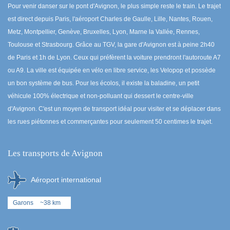
Pour venir danser sur le pont d'Avignon, le plus simple reste le train. Le trajet
est direct depuis Paris, l'aéroport Charles de Gaulle, Lille, Nantes, Rouen,
Metz, Montpellier, Genève, Bruxelles, Lyon, Marne la Vallée, Rennes,
Toulouse et Strasbourg. Grâce au TGV, la gare d'Avignon est à peine 2h40
de Paris et 1h de Lyon. Ceux qui préfèrent la voiture prendront l'autoroute A7
ou A9. La ville est équipée en vélo en libre service, les Velopop et possède
un bon système de bus. Pour les écolos, il existe la baladine, un petit
véhicule 100% électrique et non-polluant qui dessert le centre-ville
d'Avignon. C'est un moyen de transport idéal pour visiter et se déplacer dans
les rues piétonnes et commerçantes pour seulement 50 centimes le trajet.
Les transports de Avignon
Aéroport international
Garons
~38 km