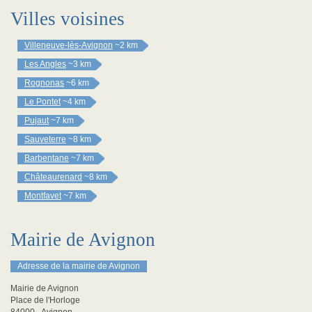
Villes voisines
Villeneuve-lès-Avignon
~2 km
Les Angles
~3 km
Rognonas
~6 km
Le Pontet
~4 km
Pujaut
~7 km
Sauveterre
~8 km
Barbentane
~7 km
Châteaurenard
~8 km
Montfavet
~7 km
Mairie de Avignon
Adresse de la mairie de Avignon
Mairie de Avignon
Place de l'Horloge