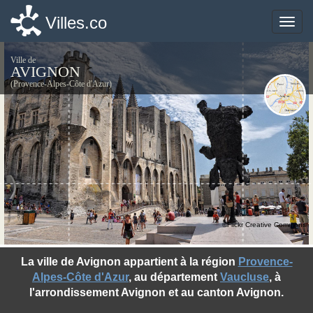
Villes.co
Villes.co
Toggle
Toggle
naviga
naviga
Ville de
AVIGNON
(Provence-Alpes-Côte d'Azur)
©Flickr Creative Commons
La ville de Avignon appartient à la région
Provence-
Alpes-Côte d'Azur
, au département
Vaucluse
, à
l'arrondissement Avignon et au canton Avignon.