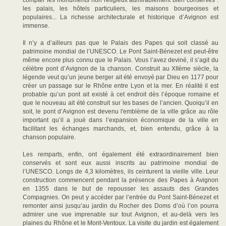
compter les monuments non religieux admirablement bien conservés :
les palais, les hôtels particuliers, les maisons bourgeoises et
populaires... La richesse architecturale et historique d’Avignon est
immense.
Il n’y a d’ailleurs pas que le Palais des Papes qui soit classé au
patrimoine mondial de l’UNESCO. Le Pont Saint-Bénezet est peut-être
même encore plus connu que le Palais. Vous l’avez deviné, il s’agit du
célèbre pont d’Avignon de la chanson. Construit au XIIème siècle, la
légende veut qu’un jeune berger ait été envoyé par Dieu en 1177 pour
créer un passage sur le Rhône entre Lyon et la mer. En réalité il est
probable qu’un pont ait existé à cet endroit dès l’époque romaine et
que le nouveau ait été construit sur les bases de l’ancien. Quoiqu’il en
soit, le pont d’Avignon est devenu l'emblème de la ville grâce au rôle
important qu’il a joué dans l’expansion économique de la ville en
facilitant les échanges marchands, et, bien entendu, grâce à la
chanson populaire.
Les remparts, enfin, ont également été extraordinairement bien
conservés et sont eux aussi inscrits au patrimoine mondial de
l’UNESCO. Longs de 4,3 kilomètres, ils ceinturent la vieille ville. Leur
construction commencent pendant la présence des Papes à Avignon
en 1355 dans le but de repousser les assauts des Grandes
Compagnies. On peut y accéder par l’entrée du Pont Saint-Bénezet et
remonter ainsi jusqu’au jardin du Rocher des Doms d’où l’on pourra
admirer une vue imprenable sur tout Avignon, et au-delà vers les
plaines du Rhône et le Mont-Ventoux. La visite du jardin est également