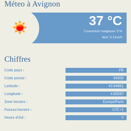
Méteo à Avignon
37 °C
Couverture nuageuse: 0 %
Vent: S 3 km/h
Chiffres
Code pays :
FR
Code postal :
84000
Latitude :
43.94861
Longitude :
4.80597
Zone horaire :
Europe/Paris
Fuseau horaire :
UTC+1
Heure d'été :
Y