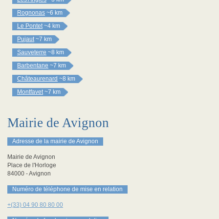
Rognonas
~6 km
Le Pontet
~4 km
Pujaut
~7 km
Sauveterre
~8 km
Barbentane
~7 km
Châteaurenard
~8 km
Montfavet
~7 km
Mairie de Avignon
Adresse de la mairie de Avignon
Mairie de Avignon
Place de l'Horloge
84000
-
Avignon
Numéro de téléphone de mise en relation
+(33) 04 90 80 80 00