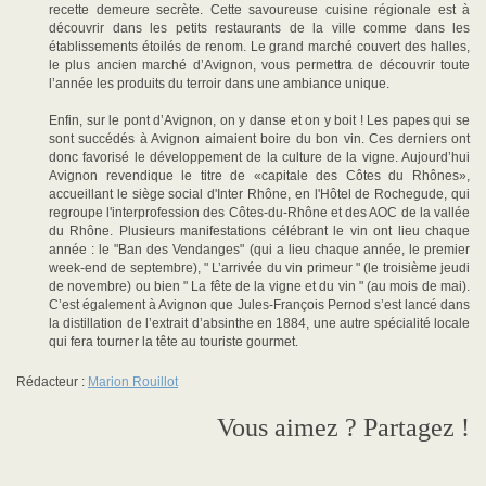
recette demeure secrète. Cette savoureuse cuisine régionale est à
découvrir dans les petits restaurants de la ville comme dans les
établissements étoilés de renom. Le grand marché couvert des halles,
le plus ancien marché d’Avignon, vous permettra de découvrir toute
l’année les produits du terroir dans une ambiance unique.
Enfin, sur le pont d’Avignon, on y danse et on y boit ! Les papes qui se
sont succédés à Avignon aimaient boire du bon vin. Ces derniers ont
donc favorisé le développement de la culture de la vigne. Aujourd’hui
Avignon revendique le titre de «capitale des Côtes du Rhônes»,
accueillant le siège social d'Inter Rhône, en l'Hôtel de Rochegude, qui
regroupe l'interprofession des Côtes-du-Rhône et des AOC de la vallée
du Rhône. Plusieurs manifestations célébrant le vin ont lieu chaque
année : le "Ban des Vendanges" (qui a lieu chaque année, le premier
week-end de septembre), " L’arrivée du vin primeur " (le troisième jeudi
de novembre) ou bien " La fête de la vigne et du vin " (au mois de mai).
C’est également à Avignon que Jules-François Pernod s’est lancé dans
la distillation de l’extrait d’absinthe en 1884, une autre spécialité locale
qui fera tourner la tête au touriste gourmet.
Rédacteur :
Marion Rouillot
Vous aimez ? Partagez !