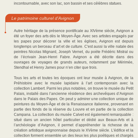
incontournable, avec son lac, son bassin et ses célèbres statues.
Le patrimoine culturel d'Avignon
Autre héritage de la présence pontificale au XIVème siècle, Avignon a
été un foyer des arts dès le Moyen-Âge. Avec ses artistes engagés par
les papes pour décorer la ville et les églises, Avignon est depuis
longtemps un berceau d’art et de culture. C'est aussi la ville natale des
peintres Nicolas Mignard, Joseph Vernet, du poète Frédéric Mistral ou
de l’écrivain Jean-Henri Fabre. Avignon a été décrite dans des
ouvrages de voyages de grands auteurs, notamment par Mérimée,
Stendhal et Henry James pour n’en citer que trois.
Tous les arts et toutes les époques ont leur musée à Avignon, de la
Préhistoire avec le musée lapidaire à l’art contemporain avec la
collection Lambert. Parmi les plus notables, on trouve le musée du Petit
Palais, installé dans l’ancienne résidence des archevêques d’Avignon
dans le Palais des Papes. On peut y admirer une collection unique de
peintures du Moyen-Âge et de la Renaissance italienne, provenant en
partie des fonds de la réserve du Louvre et en partie de la collection
Campana. La collection du musée Calvet est également remarquable :
situé dans un ancien hôtel particulier et dédié aux Beaux-Arts et à
l’archéologie d’Avignon, il permet d’appréhender la richesse de la
création artistique avignonnaise depuis le XVème siècle. L'édifice et la
collection forment ensemble un des lieux les plus poétiques et chargés