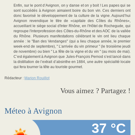
Enfin, sur le pont d’Avignon, on y danse et on y boit ! Les papes qui se
sont succédés à Avignon aimaient boire du bon vin. Ces derniers ont
donc favorisé le développement de la culture de la vigne. Aujourd’hui
Avignon revendique le titre de «capitale des Côtes du Rhônes»,
accueillant le siège social d'Inter Rhône, en l'Hôtel de Rochegude, qui
regroupe l'interprofession des Côtes-du-Rhône et des AOC de la vallée
du Rhône. Plusieurs manifestations célébrant le vin ont lieu chaque
année : le "Ban des Vendanges" (qui a lieu chaque année, le premier
week-end de septembre), " L’arrivée du vin primeur " (le troisième jeudi
de novembre) ou bien " La fête de la vigne et du vin " (au mois de mai).
C’est également à Avignon que Jules-François Pernod s’est lancé dans
la distillation de l’extrait d’absinthe en 1884, une autre spécialité locale
qui fera tourner la tête au touriste gourmet.
Rédacteur :
Marion Rouillot
Vous aimez ? Partagez !
Méteo à Avignon
37 °C