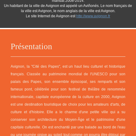
mandat 2008-2014.
Un habitant de la ville de Avignon est appelé un Aviñonés. Le nom français de
la ville est Avignon, le nom anglais de la ville est Avignon.
Le site Internet de Avignon est
http://www.avignon.fr
Présentation
Avignon, la "Cité des Papes", est un haut lieu culturel et historique
français. Classée au patrimoine mondial de l'UNESCO pour son
palais des Papes, son ensemble épiscopal, ses remparts et son
fameux pont, célébrée pour son festival de théâtre de renommée
internationale, capitale européenne de la culture en 2000, Avignon
est une destination touristique de choix pour les amateurs d'arts, de
culture et d'histoire. Elle a le charme d'une petite ville qui a su
conserver son architecture du Moyen-Âge et le patrimoine d'une
capitale culturelle. On est enchanté par une balade au bord de l'eau
ou une journée oisive au soleil tout comme on pourra être ébloui par