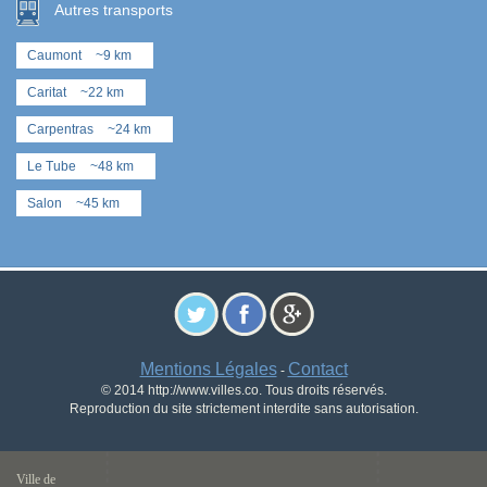
Autres transports
Caumont
~9 km
Caritat
~22 km
Carpentras
~24 km
Le Tube
~48 km
Salon
~45 km
Mentions Légales
Contact
-
© 2014 http://www.villes.co. Tous droits réservés.
Reproduction du site strictement interdite sans autorisation.
Ville de