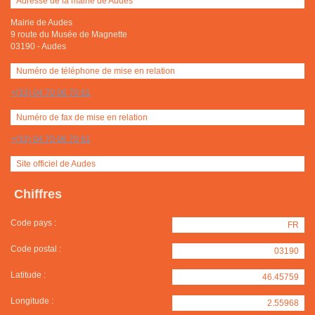
Adresse de la mairie de Audes
Mairie de Audes
9 route du Musée de Magnette
03190
-
Audes
Numéro de téléphone de mise en relation
+(33) 04 70 06 70 61
Numéro de fax de mise en relation
+(33) 04 70 06 70 61
Site officiel de Audes
Chiffres
Code pays :
FR
Code postal :
03190
Latitude :
46.45759
Longitude :
2.55968