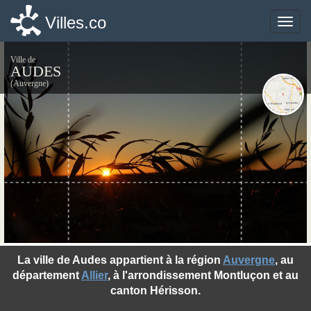
Villes.co
Villes.co
Toggle
Toggle
naviga
naviga
Ville de
AUDES
(Auvergne)
©photo-libre.fr
La ville de Audes appartient à la région
Auvergne
, au
département
Allier
, à l'arrondissement Montluçon et au
canton Hérisson.