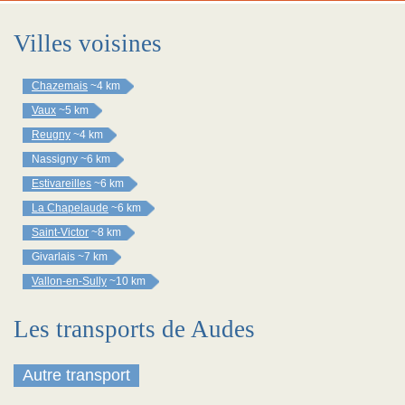
Villes voisines
Chazemais
~4 km
Vaux
~5 km
Reugny
~4 km
Nassigny
~6 km
Estivareilles
~6 km
La Chapelaude
~6 km
Saint-Victor
~8 km
Givarlais
~7 km
Vallon-en-Sully
~10 km
Les transports de Audes
Autre transport