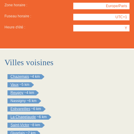
Zone horaire :
Europe/Paris
Fuseau horaire :
UTC+1
Heure d'été :
Y
Villes voisines
Chazemais
~4 km
Vaux
~5 km
Reugny
~4 km
Nassigny
~6 km
Estivareilles
~6 km
La Chapelaude
~6 km
Saint-Victor
~8 km
Givarlais
~7 km