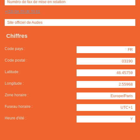
Numéro de fax de mise en relation
+(33) 04 70 06 70 61
Site officiel de Audes
Chiffres
Code pays :
FR
Code postal :
03190
Latitude :
46.45759
Longitude :
2.55968
Zone horaire :
Europe/Paris
Fuseau horaire :
UTC+1
Heure d'été :
Y