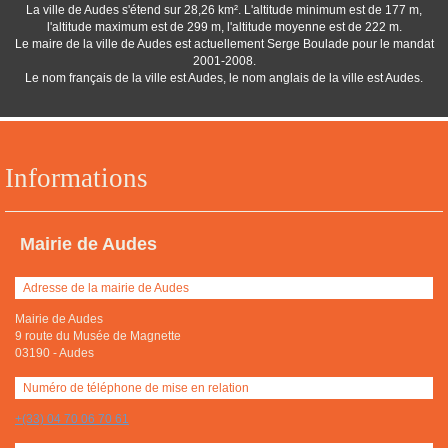
La ville de Audes s'étend sur 28,26 km². L'altitude minimum est de 177 m,
l'altitude maximum est de 299 m, l'altitude moyenne est de 222 m.
Le maire de la ville de Audes est actuellement Serge Boulade pour le mandat
2001-2008.
Le nom français de la ville est Audes, le nom anglais de la ville est Audes.
Informations
Mairie de Audes
Adresse de la mairie de Audes
Mairie de Audes
9 route du Musée de Magnette
03190
-
Audes
Numéro de téléphone de mise en relation
+(33) 04 70 06 70 61