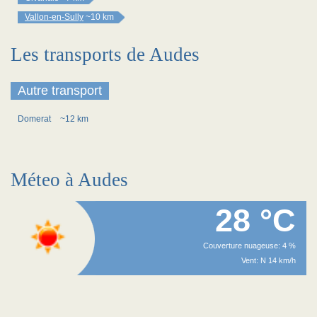
Vallon-en-Sully
~10 km
Les transports de Audes
Autre transport
Domerat
~12 km
Méteo à Audes
28 °C
Couverture nuageuse: 4 %
Vent: N 14 km/h