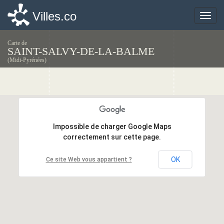
Villes.co
Villes.co
Toggle
Toggle
naviga
naviga
Carte de
SAINT-SALVY-DE-LA-BALME
(Midi-Pyrénées)
Impossible de charger Google Maps
Impossible de charger Google Maps
correctement sur cette page.
correctement sur cette page.
OK
OK
Ce site Web vous appartient ?
Ce site Web vous appartient ?