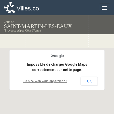
Villes.co
Villes.co
Toggle
Toggle
naviga
naviga
Carte de
SAINT-MARTIN-LES-EAUX
(Provence-Alpes-Côte d'Azur)
Impossible de charger Google Maps
Impossible de charger Google Maps
correctement sur cette page.
correctement sur cette page.
OK
OK
Ce site Web vous appartient ?
Ce site Web vous appartient ?