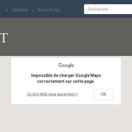
Loire
Loire
Vendée
Vendée
Saint-Fulgent
Saint-Fulgent
T
Impossible de charger Google Maps
Impossible de charger Google Maps
correctement sur cette page.
correctement sur cette page.
OK
OK
Ce site Web vous appartient ?
Ce site Web vous appartient ?