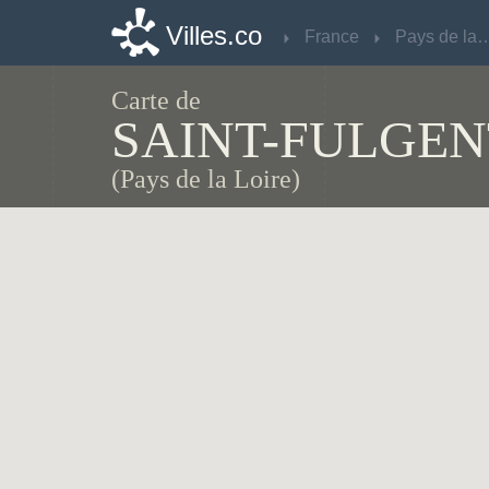
Villes.co
Villes.co
France
France
Pays de la 
Pays de la 
Carte de
SAINT-FULGEN
(Pays de la Loire)