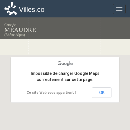
Villes.co
Villes.co
Toggle
Toggle
naviga
naviga
Carte de
MÉAUDRE
(Rhône-Alpes)
Impossible de charger Google Maps
Impossible de charger Google Maps
correctement sur cette page.
correctement sur cette page.
OK
OK
Ce site Web vous appartient ?
Ce site Web vous appartient ?