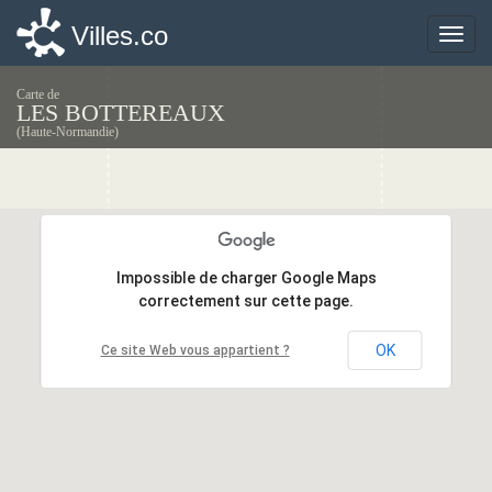
Villes.co
Villes.co
Toggle
Toggle
naviga
naviga
Carte de
LES BOTTEREAUX
(Haute-Normandie)
Impossible de charger Google Maps
Impossible de charger Google Maps
correctement sur cette page.
correctement sur cette page.
OK
OK
Ce site Web vous appartient ?
Ce site Web vous appartient ?