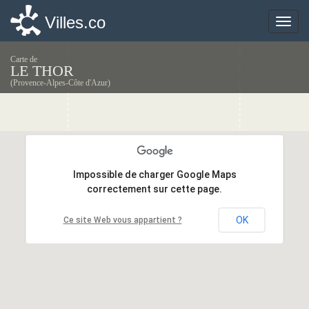
Villes.co
Villes.co
Toggle
Toggle
naviga
naviga
Carte de
LE THOR
(Provence-Alpes-Côte d'Azur)
Impossible de charger Google Maps
Impossible de charger Google Maps
correctement sur cette page.
correctement sur cette page.
OK
OK
Ce site Web vous appartient ?
Ce site Web vous appartient ?