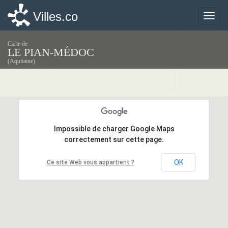
Villes.co
Villes.co
Toggle
Toggle
naviga
naviga
Carte de
LE PIAN-MÉDOC
(Aquitaine)
Impossible de charger Google Maps
Impossible de charger Google Maps
correctement sur cette page.
correctement sur cette page.
OK
OK
Ce site Web vous appartient ?
Ce site Web vous appartient ?