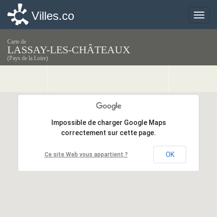
Villes.co
Villes.co
Toggle
Toggle
naviga
naviga
Carte de
LASSAY-LES-CHÂTEAUX
(Pays de la Loire)
Impossible de charger Google Maps
Impossible de charger Google Maps
correctement sur cette page.
correctement sur cette page.
OK
OK
Ce site Web vous appartient ?
Ce site Web vous appartient ?